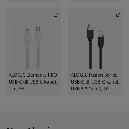
dubbelflätad nylon för
snabb laddning och
laddning och synkning
dataöverföring
ALOGIC Elements PRO
ALOGIC Fusion Series
USB-C till USB-C-kabel,
USB-C till USB-C-kabel,
1 m, 5A
USB 3.2 Gen 2, 20
snabbladdning och
Gbps, 100 W, 4K 60 Hz,
480 Mbps
2 m för laddning och
dataöverföring för
video
USB-C-enheter