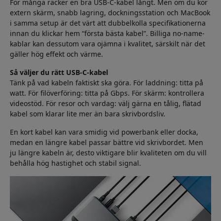
För många räcker en bra USB-C-kabel långt. Men om du kör
extern skärm, snabb lagring, dockningsstation och MacBook
i samma setup är det värt att dubbelkolla specifikationerna
innan du klickar hem “första bästa kabel”. Billiga no-name-
kablar kan dessutom vara ojämna i kvalitet, särskilt när det
gäller hög effekt och värme.
Så väljer du rätt USB-C-kabel
Tänk på vad kabeln faktiskt ska göra. För laddning: titta på
watt. För filöverföring: titta på Gbps. För skärm: kontrollera
videostöd. För resor och vardag: välj gärna en tålig, flätad
kabel som klarar lite mer än bara skrivbordsliv.
En kort kabel kan vara smidig vid powerbank eller docka,
medan en längre kabel passar bättre vid skrivbordet. Men
ju längre kabeln är, desto viktigare blir kvaliteten om du vill
behålla hög hastighet och stabil signal.