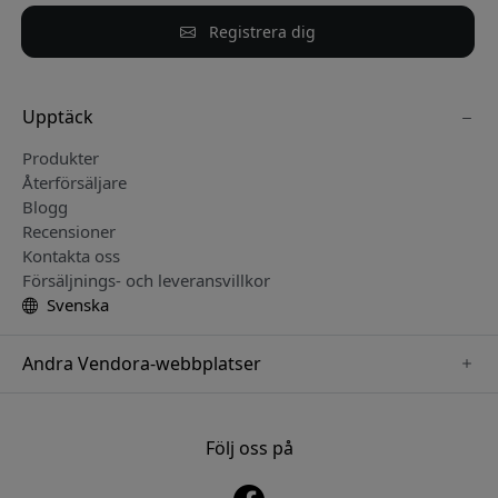
Registrera dig
Upptäck
Produkter
Återförsäljare
Blogg
Recensioner
Kontakta oss
Försäljnings- och leveransvillkor
Svenska
Andra Vendora-webbplatser
www.keybudz.se
www.pipetto.se
Följ oss på
www.nordicsmartlight.se
www.paperlike.se