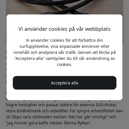
Vi använder cookies på vår webbplats
Vi använder cookies för att förbättra din
surfupplevelse, visa anpassade annonser eller
Laddning, data och bild kräver olika saker
innehåll och analysera vår trafik. Genom att klicka på
För vardagsladdning är det ofta watt-talet som spelar störst
"Acceptera alla" samtycker du till vår användning av
roll. En USB-C-kabel med stöd för 100 W laddning passar
cookies.
bra till många laptops, dockningsstationer och kraftigare
laddare. Ska du däremot bara ladda en iPhone eller iPad
behöver du sällan maxa allt.
Acceptera alla
Data är en annan grej. USB 2.0 är långsamt men duger för
enklare synk och laddning. USB 3.2 Gen 2 ger betydligt
högre hastighet och passar bättre för externa SSD-diskar,
stora bildbibliotek och videofiler. För tyngre arbetsflöden kan
20 Gbps vara skillnaden mellan “det här går smidigt” och
“jag hinner göra kaffe medan filerna flyttas”.