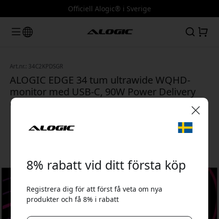
Officiell Alogic® i Sverige
Art.nr.: 34C2KPDSGR
ALOGIC EDGE 34 tum ultrawide WQHD-
monitor med USB-C, 90W Power Delivery
och 3440x1440-upplösning - Rymdgrå
🎉 Din rabattkod:
8% rabatt vid ditt första köp
Registrera dig för att först få veta om nya
produkter och få 8% i rabatt
Använd denna kod i kassan för att få 8% rabatt.