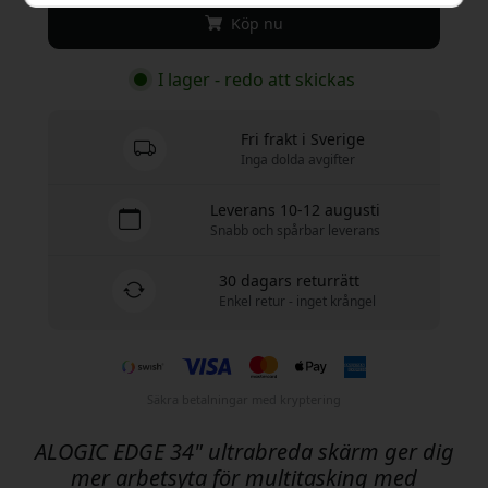
Köp nu
I lager - redo att skickas
Fri frakt i Sverige
Inga dolda avgifter
Leverans 10-12 augusti
Snabb och spårbar leverans
30 dagars returrätt
Enkel retur - inget krångel
Säkra betalningar med kryptering
ALOGIC EDGE 34" ultrabreda skärm ger dig
mer arbetsyta för multitasking med