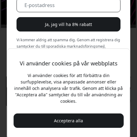
Ja, jag vill ha 8% rabatt
Vi kommer aldrig att spamma dig. Genom att registrera dig
samtycker du till sporadiska marknadsföringsmejl,
utbildningsserier och specialerbjudanden.
Vi använder cookies på vår webbplats
Nej, jag betalar hellre fullt pris.
Vi använder cookies för att förbättra din
surfupplevelse, visa anpassade annonser eller
innehåll och analysera vår trafik. Genom att klicka på
"Acceptera alla" samtycker du till vår användning av
cookies.
Rekommenderat pris
Acceptera alla
9 999 SEK