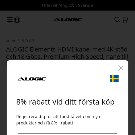
Officiell Alogic® i Sverige
Art.nr.: EL2HD-0.5
ALOGIC Elements HDMI-kabel med 4K-stöd
och 18 Gbps, Premium High Speed, hane till
hane, 0,5 m för korta anslutningar - Svart
🎉 Din rabattkod:
8% rabatt vid ditt första köp
Registrera dig för att först få veta om nya
produkter och få 8% i rabatt
Använd denna kod i kassan för att få 8% rabatt.