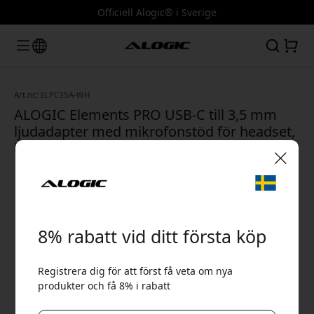
Officiell Alogic® i Sverige
Art.nr.: ELPC35A-WH
ALOGIC Elements PRO USB-C till 3,5 mm
ljudadapter med mikrofonstöd för headset,
kompakt och 10 cm kabel - Vit
🎉 Din rabattkod:
8% rabatt vid ditt första köp
Registrera dig för att först få veta om nya
produkter och få 8% i rabatt
Använd denna kod i kassan för att få 8% rabatt.