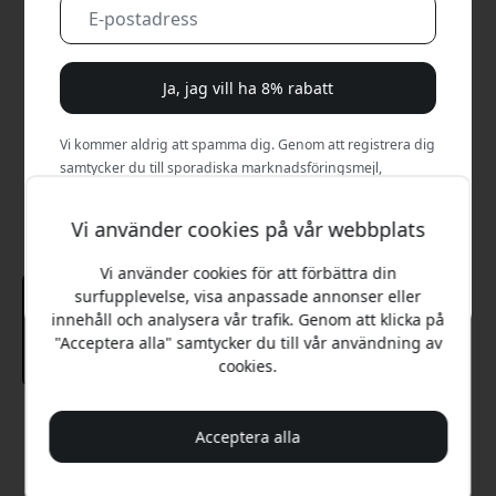
Ja, jag vill ha 8% rabatt
Vi kommer aldrig att spamma dig. Genom att registrera dig
samtycker du till sporadiska marknadsföringsmejl,
utbildningsserier och specialerbjudanden.
Vi använder cookies på vår webbplats
Nej, jag betalar hellre fullt pris.
Vi använder cookies för att förbättra din
surfupplevelse, visa anpassade annonser eller
innehåll och analysera vår trafik. Genom att klicka på
"Acceptera alla" samtycker du till vår användning av
cookies.
Rekommenderat pris
Acceptera alla
279 SEK