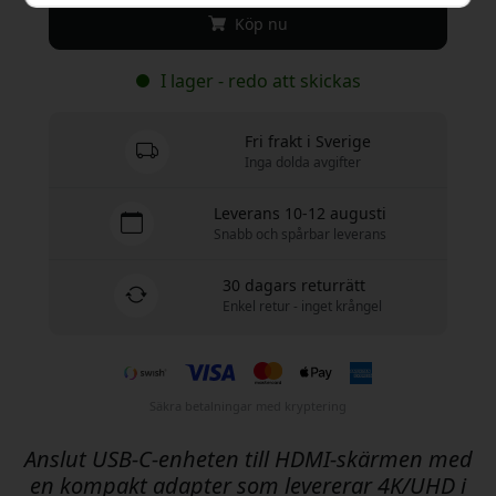
Köp nu
I lager - redo att skickas
Fri frakt i Sverige
Inga dolda avgifter
Leverans 10-12 augusti
Snabb och spårbar leverans
30 dagars returrätt
Enkel retur - inget krångel
Säkra betalningar med kryptering
Anslut USB-C-enheten till HDMI-skärmen med
en kompakt adapter som levererar 4K/UHD i