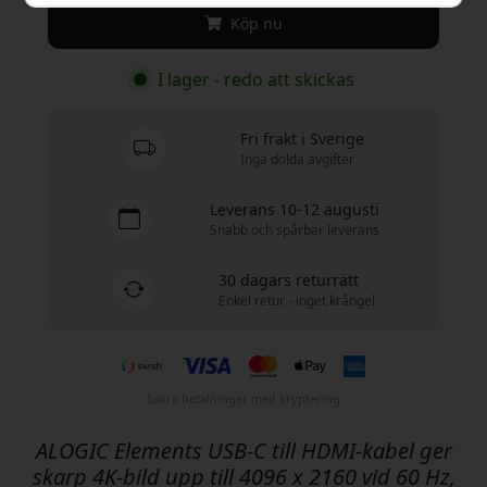
Köp nu
I lager - redo att skickas
Fri frakt i Sverige
Inga dolda avgifter
Leverans 10-12 augusti
Snabb och spårbar leverans
30 dagars returrätt
Enkel retur - inget krångel
Säkra betalningar med kryptering
ALOGIC Elements USB-C till HDMI-kabel ger
skarp 4K-bild upp till 4096 x 2160 vid 60 Hz,