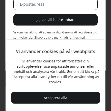
Ja, jag vill ha 8% rabatt
Vi kommer aldrig att spamma dig. Genom att registrera dig
samtycker du till sporadiska marknadsföringsmejl,
utbildningsserier och specialerbjudanden.
Vi använder cookies på vår webbplats
Nej, jag betalar hellre fullt pris.
Vi använder cookies för att förbättra din
surfupplevelse, visa anpassade annonser eller
innehåll och analysera vår trafik. Genom att klicka på
"Acceptera alla" samtycker du till vår användning av
cookies.
Rekommenderat pris
Acceptera alla
349 SEK