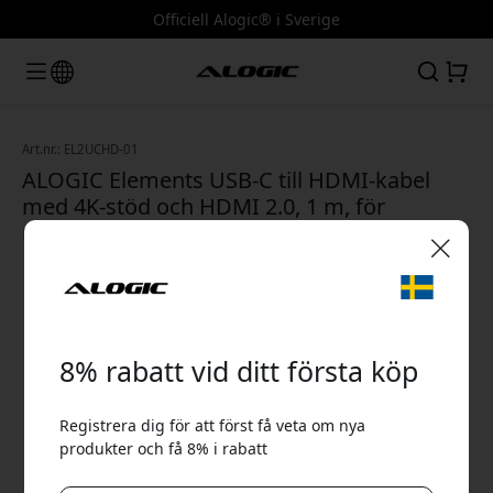
Officiell Alogic® i Sverige
Art.nr.: EL2UCHD-01
ALOGIC Elements USB-C till HDMI-kabel
med 4K-stöd och HDMI 2.0, 1 m, för
monitor, skärm och laptop - Svart
🎉 Din rabattkod:
8% rabatt vid ditt första köp
Registrera dig för att först få veta om nya
produkter och få 8% i rabatt
Använd denna kod i kassan för att få 8% rabatt.