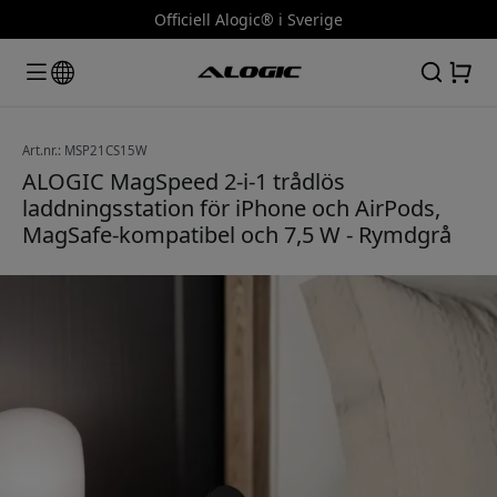
Officiell Alogic® i Sverige
Art.nr.: MSP21CS15W
ALOGIC MagSpeed 2-i-1 trådlös
laddningsstation för iPhone och AirPods,
MagSafe-kompatibel och 7,5 W - Rymdgrå