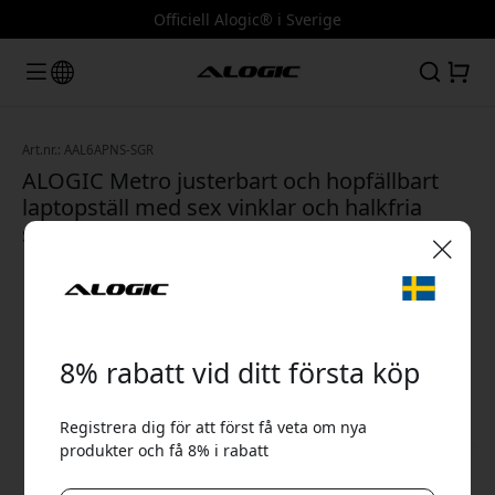
Officiell Alogic® i Sverige
Art.nr.: AAL6APNS-SGR
ALOGIC Metro justerbart och hopfällbart
laptopställ med sex vinklar och halkfria
silikonkuddar - Rymdgrå
🎉 Din rabattkod:
8% rabatt vid ditt första köp
Registrera dig för att först få veta om nya
produkter och få 8% i rabatt
Använd denna kod i kassan för att få 8% rabatt.