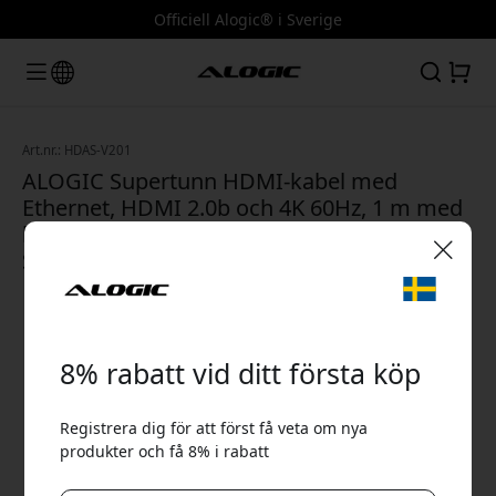
Officiell Alogic® i Sverige
Art.nr.: HDAS-V201
ALOGIC Supertunn HDMI-kabel med
Ethernet, HDMI 2.0b och 4K 60Hz, 1 m med
lågprofilkontakter för TV och bildskärm -
Svart
🎉 Din rabattkod:
8% rabatt vid ditt första köp
Registrera dig för att först få veta om nya
produkter och få 8% i rabatt
Använd denna kod i kassan för att få 8% rabatt.