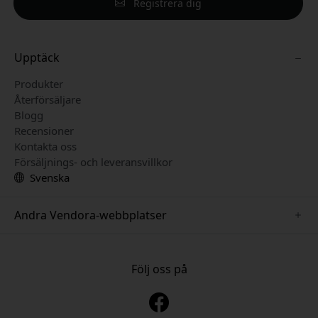
Registrera dig
Upptäck
Produkter
Återförsäljare
Blogg
Recensioner
Kontakta oss
Försäljnings- och leveransvillkor
Svenska
Andra Vendora-webbplatser
www.keybudz.se
www.pipetto.se
Följ oss på
www.nordicsmartlight.se
www.paperlike.se
www.mujjo.se