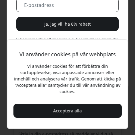
Ja, jag vill ha 8% rabatt
Vi kommer aldrig att spamma dig. Genom att registrera dig
samtycker du till sporadiska marknadsföringsmejl,
utbildningsserier och specialerbjudanden.
Vi använder cookies på vår webbplats
Vi använder cookies för att förbättra din
Nej, jag betalar hellre fullt pris.
surfupplevelse, visa anpassade annonser eller
innehåll och analysera vår trafik. Genom att klicka på
"Acceptera alla" samtycker du till vår användning av
cookies.
Rekommenderat pris
199 SEK
Acceptera alla
Få mejl när den är tillbaka i lager
Skriv in din e-postadress så meddelar vi dig så