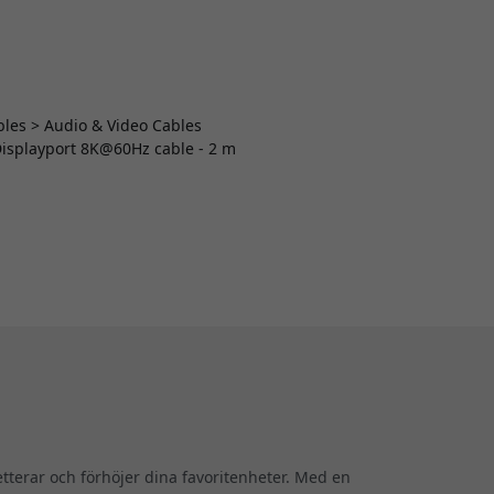
ables > Audio & Video Cables
o Displayport 8K@60Hz cable - 2 m
terar och förhöjer dina favoritenheter. Med en