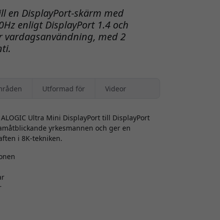
till en DisplayPort-skärm med
Hz enligt DisplayPort 1.4 och
ker vardagsanvändning, med 2
ti.
mråden
Utformad för
Videor
LOGIC Ultra Mini DisplayPort till DisplayPort
ramåtblickande yrkesmannen och ger en
aften i 8K-tekniken.
ionen
ar
r