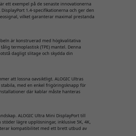
n är ett exempel på de senaste innovationerna
 DisplayPort 1.4-specifikationerna och ger den
osignal, vilket garanterar maximal prestanda
kabeln är konstruerad med högkvalitativa
 tålig termoplastisk (TPE) mantel. Denna
tstå dagligt slitage och skydda din
ommer att lossna oavsiktligt. ALOGIC Ultras
h stabila, med en enkel frigöringsknapp för
installationer där kablar måste hanteras
landskap. ALOGIC Ultra Mini DisplayPort till
 stöder lägre upplösningar, inklusive 5K, 4K,
terar kompatibilitet med ett brett utbud av