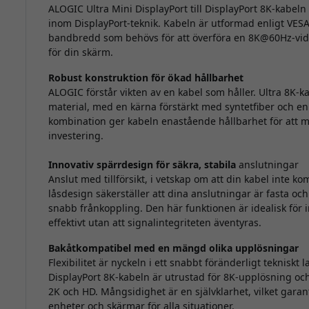
ALOGIC Ultra Mini DisplayPort till DisplayPort 8K-kabel
inom DisplayPort-teknik. Kabeln är utformad enligt VESA
bandbredd som behövs för att överföra en 8K@60Hz-vide
för din skärm.
Robust konstruktion för ökad hållbarhet
ALOGIC förstår vikten av en kabel som håller. Ultra 8K-
material, med en kärna förstärkt med syntetfiber och en
kombination ger kabeln enastående hållbarhet för att mo
investering.
Innovativ spärrdesign för säkra, stabila
anslutningar
Anslut med tillförsikt, i vetskap om att din kabel inte k
låsdesign säkerställer att dina anslutningar är fasta oc
snabb frånkoppling. Den här funktionen är idealisk för 
effektivt utan att signalintegriteten äventyras.
Bakåtkompatibel med en mängd olika upplösningar
Flexibilitet är nyckeln i ett snabbt föränderligt tekniskt 
DisplayPort 8K-kabeln är utrustad för 8K-upplösning och
2K och HD. Mångsidighet är en självklarhet, vilket garan
enheter och skärmar för alla situationer.