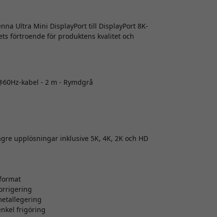
nna Ultra Mini DisplayPort till DisplayPort 8K-
ets förtroende för produktens kvalitet och
8K@60Hz-kabel - 2 m - Rymdgrå
ägre upplösningar inklusive 5K, 4K, 2K och HD
gformat
orrigering
metallegering
nkel frigöring