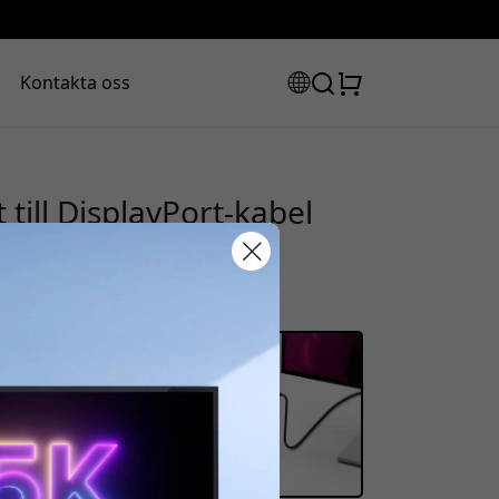
Kontakta oss
till DisplayPort-kabel
m för monitor och
rabattkod:
ssan för att få 8% rabatt.