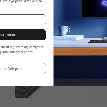
eta om nya produkter och få
a 8% rabatt
om att registrera dig samtycker
l, utbildningsserier och
llre fullt pris.