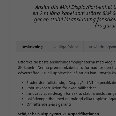
Anslut din Mini DisplayPort-enhet 
en 2 m lång kabel som stöder 8K@60
ger en stabil låsanslutning för sä
års garan
Beskrivning
Vanliga frågor
Användningso
Utforska de bästa anslutningsmöjligheterna med Alogic A
8K-kabeln. Denna premiumkabel är utformad för den f
oöverträffad visuell upplevelse, så att du kan utnyttja kr
Stöder den fullständiga DisplayPort V1.4-specifikat
Robust konstruktion för ökad hållbarhet
Innovativ spärrdesign för säkra, stabila anslutning
Bakåtkompatibel med en mängd olika upplösninga
Omfattande 2-års garanti
Stödjer hela DisplayPort V1.4-specifikationen