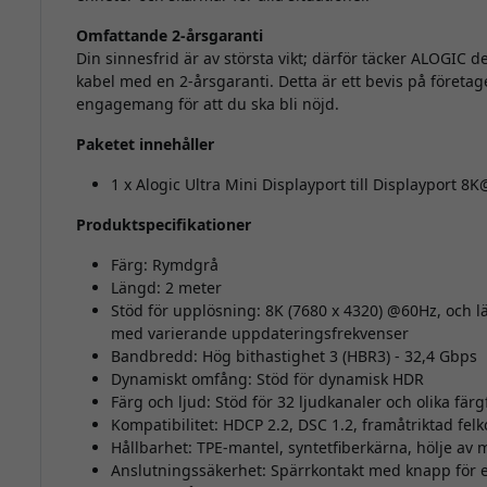
Omfattande 2-årsgaranti
Din sinnesfrid är av största vikt; därför täcker ALOGIC de
kabel med en 2-årsgaranti. Detta är ett bevis på företag
engagemang för att du ska bli nöjd.
Paketet innehåller
1 x Alogic Ultra Mini Displayport till Displayport 
Produktspecifikationer
Färg: Rymdgrå
Längd: 2 meter
Stöd för upplösning: 8K (7680 x 4320) @60Hz, och l
med varierande uppdateringsfrekvenser
Bandbredd: Hög bithastighet 3 (HBR3) - 32,4 Gbps
Dynamiskt omfång: Stöd för dynamisk HDR
Färg och ljud: Stöd för 32 ljudkanaler och olika fär
Kompatibilitet: HDCP 2.2, DSC 1.2, framåtriktad felk
Hållbarhet: TPE-mantel, syntetfiberkärna, hölje av 
Anslutningssäkerhet: Spärrkontakt med knapp för e