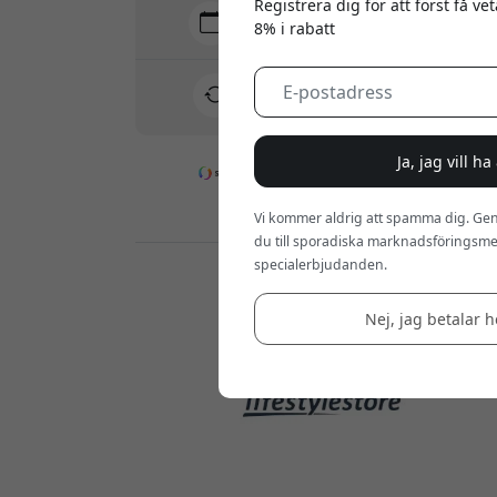
Registrera dig för att först få v
Leverans 10-12 augusti
8% i rabatt
Snabb och spårbar leverans
30 dagars returrätt
Enkel retur - inget krångel
Ja, jag vill h
Säkra betalningar med kryptering
Vi kommer aldrig att spamma dig. Gen
du till sporadiska marknadsföringsmej
specialerbjudanden.
Återförsäljare:
Nej, jag betalar he