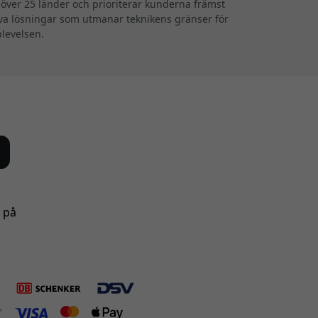
i över 25 länder och prioriterar kunderna främst
iva lösningar som utmanar teknikens gränser för
plevelsen.
s på