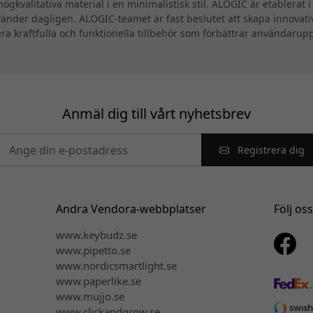
ögkvalitativa material i en minimalistisk stil. ALOGIC är etablerat 
änder dagligen. ALOGIC-teamet är fast beslutet att skapa innovat
era kraftfulla och funktionella tillbehör som förbättrar användarup
Anmäl dig till vårt nyhetsbrev
Registrera dig
Andra Vendora-webbplatser
Följ os
www.keybudz.se
www.pipetto.se
www.nordicsmartlight.se
www.paperlike.se
www.mujjo.se
www.clickandgrow.se