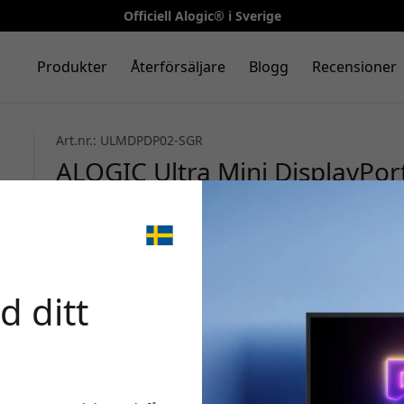
Officiell Alogic® i Sverige
Produkter
Återförsäljare
Blogg
Recensioner
Art.nr.: ULMDPDP02-SGR
ALOGIC Ultra Mini DisplayPort 
8K@60Hz, DisplayPort 1.4, 2 
projektor - Rymdgrå
🎉 Din 
d ditt
Använd denna kod i ka