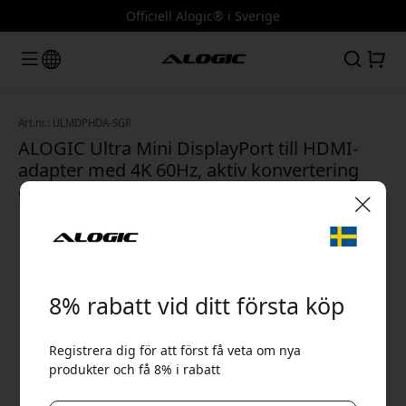
Officiell Alogic® i Sverige
Art.nr.: ULMDPHDA-SGR
ALOGIC Ultra Mini DisplayPort till HDMI-
adapter med 4K 60Hz, aktiv konvertering
och 20 cm kabel för skärm - Rymdgrå
🎉 Din rabattkod:
8% rabatt vid ditt första köp
Registrera dig för att först få veta om nya
produkter och få 8% i rabatt
Använd denna kod i kassan för att få 8% rabatt.