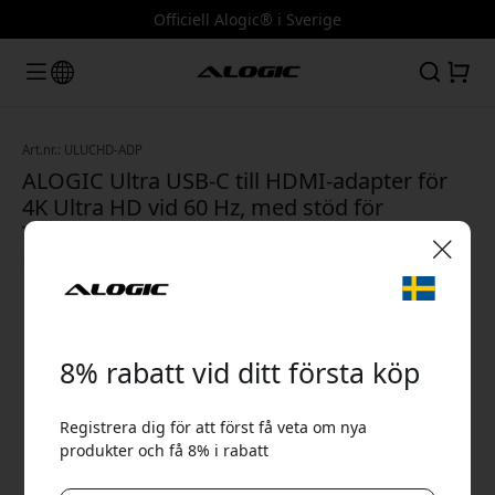
Officiell Alogic® i Sverige
Art.nr.: ULUCHD-ADP
ALOGIC Ultra USB-C till HDMI-adapter för
4K Ultra HD vid 60 Hz, med stöd för
Thunderbolt 3 och DisplayPort Alt Mode -
Rymdgrå
🎉 Din rabattkod:
8% rabatt vid ditt första köp
Registrera dig för att först få veta om nya
produkter och få 8% i rabatt
Använd denna kod i kassan för att få 8% rabatt.