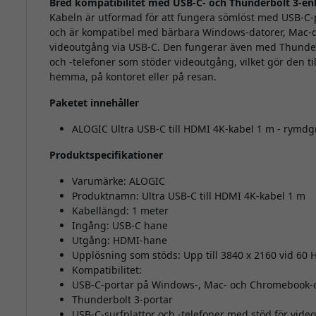
Bred kompatibilitet med USB-C- och Thunderbolt 3-en
Kabeln är utformad för att fungera sömlöst med USB-C-
och är kompatibel med bärbara Windows-datorer, Mac-
videoutgång via USB-C. Den fungerar även med Thunder
och -telefoner som stöder videoutgång, vilket gör den ti
hemma, på kontoret eller på resan.
Paketet innehåller
ALOGIC Ultra USB-C till HDMI 4K-kabel 1 m - rymdg
Produktspecifikationer
Varumärke: ALOGIC
Produktnamn: Ultra USB-C till HDMI 4K-kabel 1 m
Kabellängd: 1 meter
Ingång: USB-C hane
Utgång: HDMI-hane
Upplösning som stöds: Upp till 3840 x 2160 vid 60 H
Kompatibilitet:
USB-C-portar på Windows-, Mac- och Chromebook-
Thunderbolt 3-portar
USB-C-surfplattor och -telefoner med stöd för vid