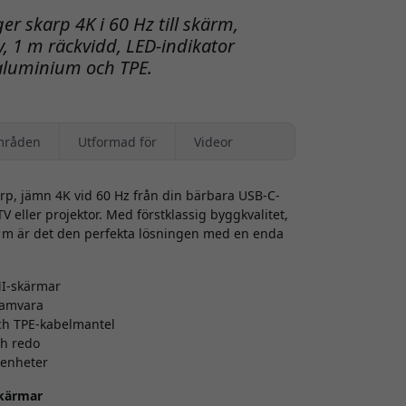
er skarp 4K i 60 Hz till skärm,
y, 1 m räckvidd, LED-indikator
aluminium och TPE.
mråden
Utformad för
Videor
rp, jämn 4K vid 60 Hz från din bärbara USB-C-
TV eller projektor. Med förstklassig byggkvalitet,
1 m är det den perfekta lösningen med en enda
MI-skärmar
ramvara
ch TPE-kabelmantel
ch redo
-enheter
skärmar