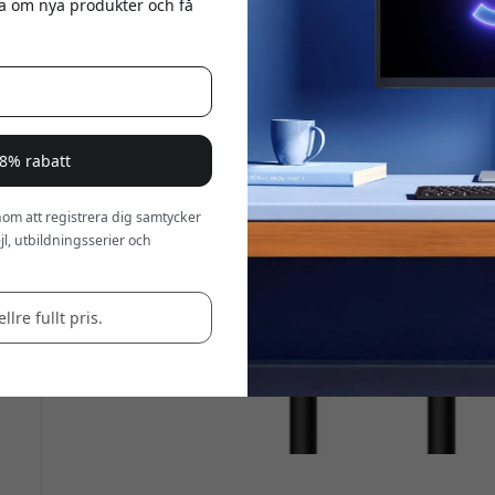
eta om nya produkter och få
a 8% rabatt
om att registrera dig samtycker
l, utbildningsserier och
llre fullt pris.