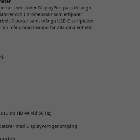
heter
portar som stöder DisplayPort pass through
datorer och Chromebooks som erbjuder
bolt 3-portar samt många USB-C-surfplattor
ll en mångsidig lösning för alla dina enheter
rå
z (Ultra HD 4K vid 60 Hz)
datorer med DisplayPort-genomgång
eoutgång