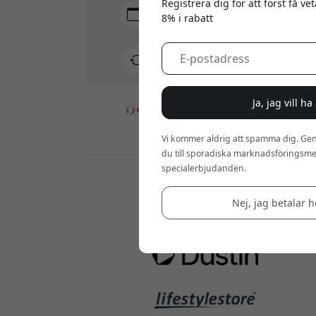
Registrera dig för att först få v
Leverans 10-12 augusti
8% i rabatt
Snabb och spårbar leverans
30 dagars returrätt
Enkel retur - inget krångel
Ja, jag vill h
Säkra betalningar med kryptering
Vi kommer aldrig att spamma dig. Gen
du till sporadiska marknadsföringsmej
specialerbjudanden.
Återförsäljare:
Nej, jag betalar he