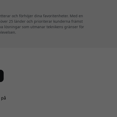
terar och förhöjer dina favoritenheter. Med en
i över 25 länder och prioriterar kunderna främst
iva lösningar som utmanar teknikens gränser för
plevelsen.
s på