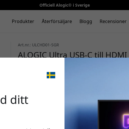
Officiell Alogic® i Sverige
Produkter
Återförsäljare
Blogg
Recensioner
Art.nr.: ULCHD01-SGR
ALOGIC Ultra USB-C till HDMI
Hz till skärm, TV eller projek
Mode - Rymdgrå
🎉 Din 
d ditt
Använd denna kod i ka