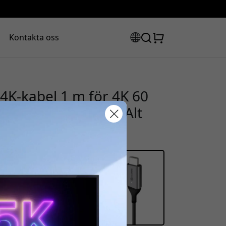
Kontakta oss
 4K-kabel 1 m för 4K 60
tor med DisplayPort Alt
rabattkod:
ssan för att få 8% rabatt.