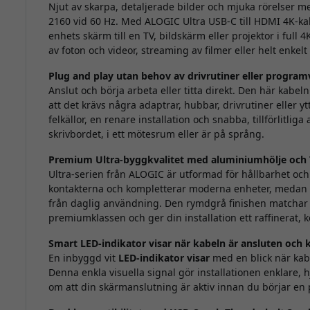
Njut av skarpa, detaljerade bilder och mjuka rörelser me
2160 vid 60 Hz. Med ALOGIC Ultra USB-C till HDMI 4K-kab
enhets skärm till en TV, bildskärm eller projektor i full 
av foton och videor, streaming av filmer eller helt enkelt
Plug and play utan behov av drivrutiner eller program
Anslut och börja arbeta eller titta direkt. Den här kabel
att det krävs några adaptrar, hubbar, drivrutiner eller y
felkällor, en renare installation och snabba, tillförlitlig
skrivbordet, i ett mötesrum eller är på språng.
Premium Ultra-byggkvalitet med aluminiumhölje och
Ultra-serien från ALOGIC är utformad för hållbarhet och
kontakterna och kompletterar moderna enheter, medan d
från daglig användning. Den rymdgrå finishen matchar b
premiumklassen och ger din installation ett raffinerat,
Smart LED-indikator visar när kabeln är ansluten och k
En inbyggd vit
LED-indikator visar
med en blick när kabe
Denna enkla visuella signal gör installationen enklare, h
om att din skärmanslutning är aktiv innan du börjar en p