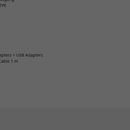
 TPE
dapters > USB Adapters
 Cable 1 m