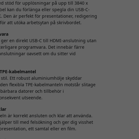
d stöd för upplösningar på upp till 3840 x
el kan du förlänga eller spegla din USB-C-
4K. Den är perfekt för presentationer, redigering
 för att utöka arbetsytan på skrivbordet.
vara
n ger en direkt USB-C till HDMI-anslutning utan
tterligare programvara. Det innebär färre
a anslutningar oavsett om du sitter vid
 TPE-kabelmantel
 stil. Ett robust aluminiumhölje skyddar
en flexibla TPE-kabelmanteln motstår slitage
ärbara datorer och tillbehör i
 konsekvent utseende.
lar
ln är korrekt ansluten och klar att använda.
jälper till med felsökning och ger dig visshet
resentation, ett samtal eller en film.