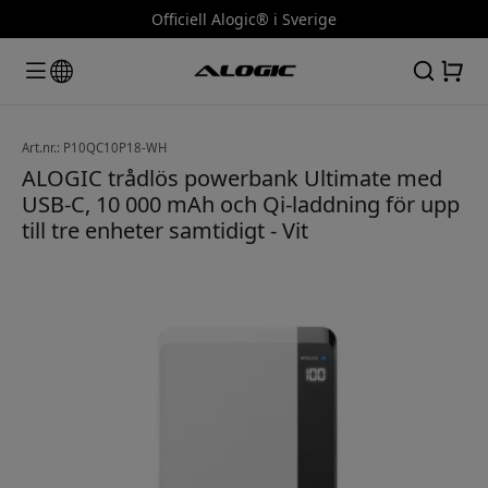
Officiell Alogic® i Sverige
Art.nr.: P10QC10P18-WH
ALOGIC trådlös powerbank Ultimate med
USB-C, 10 000 mAh och Qi-laddning för upp
till tre enheter samtidigt - Vit