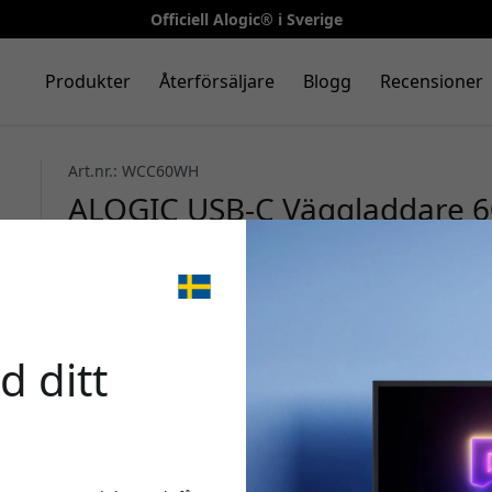
Officiell Alogic® i Sverige
Produkter
Återförsäljare
Blogg
Recensioner
Art.nr.: WCC60WH
ALOGIC USB-C Väggladdare 6
och USB-C till USB-C-kabel för
mobil - Vit
🎉 Din 
d ditt
Använd denna kod i ka