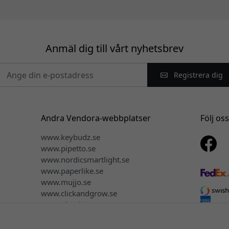
Anmäl dig till vårt nyhetsbrev
Registrera dig
Andra Vendora-webbplatser
Följ os
www.keybudz.se
www.pipetto.se
www.nordicsmartlight.se
www.paperlike.se
www.mujjo.se
www.clickandgrow.se
www.plaud.se