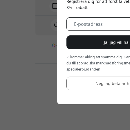
Registrera dig för att först få v
Leverans 10-12 augusti
8% i rabatt
Snabb och spårbar leverans
30 dagars returrätt
Enkel retur - inget krångel
Ja, jag vill h
Säkra betalningar med kryptering
Vi kommer aldrig att spamma dig. Gen
du till sporadiska marknadsföringsmej
specialerbjudanden.
Återförsäljare:
Nej, jag betalar he