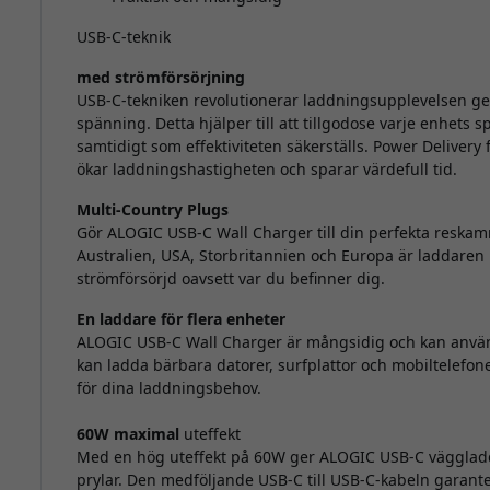
USB-C-teknik
med strömförsörjning
USB-C-tekniken revolutionerar laddningsupplevelsen ge
spänning. Detta hjälper till att tillgodose varje enhets 
samtidigt som effektiviteten säkerställs. Power Delivery f
ökar laddningshastigheten och sparar värdefull tid.
Multi-Country Plugs
Gör ALOGIC USB-C Wall Charger till din perfekta reskam
Australien, USA, Storbritannien och Europa är laddaren m
strömförsörjd oavsett var du befinner dig.
En laddare för flera enheter
ALOGIC USB-C Wall Charger är mångsidig och kan använ
kan ladda bärbara datorer, surfplattor och mobiltelefoner
för dina laddningsbehov.
60W maximal
uteffekt
Med en hög uteffekt på 60W ger ALOGIC USB-C väggladdar
prylar. Den medföljande USB-C till USB-C-kabeln garante