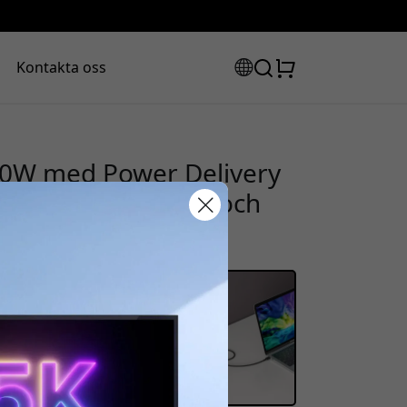
Kontakta oss
0W med Power Delivery
 laptop, surfplatta och
rabattkod:
ssan för att få 8% rabatt.