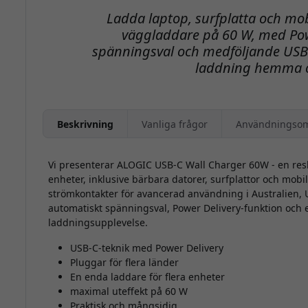
Ladda laptop, surfplatta och m
väggladdare på 60 W, med Pow
spänningsval och medföljande USB-C
laddning hemma o
Beskrivning
Vanliga frågor
Användningso
Vi presenterar ALOGIC USB-C Wall Charger 60W - en re
enheter, inklusive bärbara datorer, surfplattor och mob
strömkontakter för avancerad användning i Australien, 
automatiskt spänningsval, Power Delivery-funktion och e
laddningsupplevelse.
USB-C-teknik med Power Delivery
Pluggar för flera länder
En enda laddare för flera enheter
maximal uteffekt på 60 W
Praktisk och mångsidig