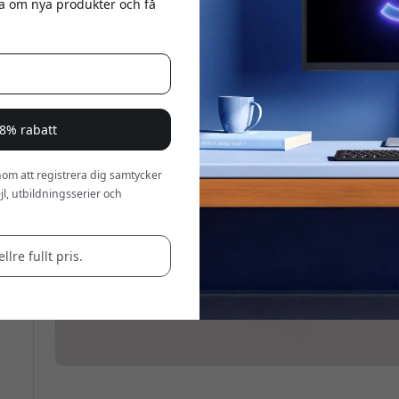
eta om nya produkter och få
a 8% rabatt
om att registrera dig samtycker
l, utbildningsserier och
llre fullt pris.