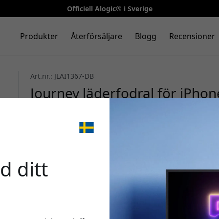
Officiell Alogic® i Sverige
Produkter
Återförsäljare
Blogg
Recensioner
Art.nr.: JLAI1367-DB
Journey läderfodral för iPho
MagSafe och trådlös laddning 
läder - Dark Brown Mörkbrun
🎉 Din 
d ditt
Använd denna kod i ka