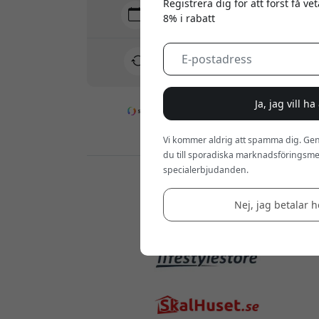
Registrera dig för att först få v
Leverans 10-12 augusti
8% i rabatt
Snabb och spårbar leverans
30 dagars returrätt
Enkel retur - inget krångel
Ja, jag vill h
Säkra betalningar med kryptering
Vi kommer aldrig att spamma dig. Gen
du till sporadiska marknadsföringsmej
specialerbjudanden.
Återförsäljare:
Nej, jag betalar he