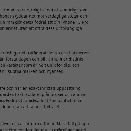
t för att vara otroligt slimmat samtidigt som
arbonat skyddar det mot vardagliga stötar och
 1,8 mm gör detta fodral att din iPhone 13 Pro
din enhet utan att offra dess ursprungliga
er och ger ett raffinerat, sofistikerat utseende
rån första dagen och blir ännu mer distinkt
 en karaktär som är helt unik för dig, och
en i subtila märken och nyanser.
e och har en exakt inriktad uppsättning
arder. Fäst laddare, plånböcker och andra
ing. Fodralet är också helt kompatibelt med
addad utan att ta bort fodralet.
 livet och är utformat för att klara fall på upp
ar stötar, medan det mjuka mikrofiberfodret