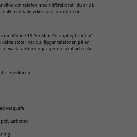
nvänd din telefon med tillförsikt när du är på
halk- och fallolyckor som inträffar i det
av din iPhone 13 Pro Max. En upphöjd kant på
irekta stötar när du lägger telefonen på en
h exakta utskärningar ger en taktil och säker
afe - mörkbrun
med MagSafe
v polykarbonat
tning