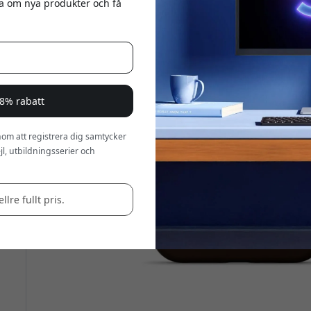
eta om nya produkter och få
a 8% rabatt
om att registrera dig samtycker
l, utbildningsserier och
llre fullt pris.