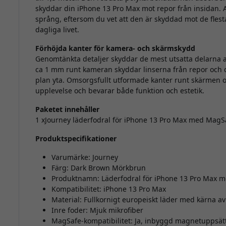
skyddar din iPhone 13 Pro Max mot repor från insidan. A
språng, eftersom du vet att den är skyddad mot de flesta 
dagliga livet.
Förhöjda kanter för kamera- och skärmskydd
Genomtänkta detaljer skyddar de mest utsatta delarna 
ca 1 mm runt kameran skyddar linserna från repor och d
plan yta. Omsorgsfullt utformade kanter runt skärmen oc
upplevelse och bevarar både funktion och estetik.
Paketet innehåller
1 xJourney läderfodral för iPhone 13 Pro Max med MagS
Produktspecifikationer
Varumärke: Journey
Färg: Dark Brown Mörkbrun
Produktnamn: Läderfodral för iPhone 13 Pro Max 
Kompatibilitet: iPhone 13 Pro Max
Material: Fullkornigt europeiskt läder med kärna a
Inre foder: Mjuk mikrofiber
MagSafe-kompatibilitet: Ja, inbyggd magnetuppsät