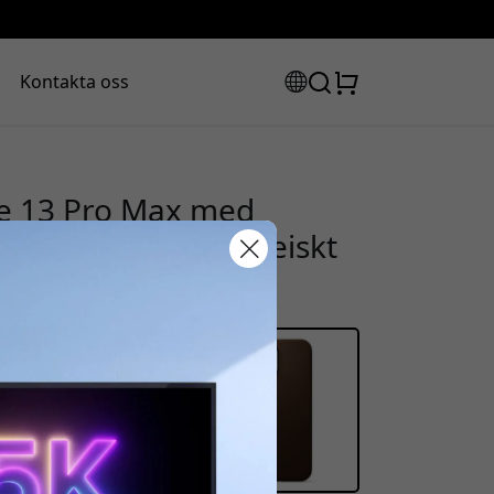
Kontakta oss
ne 13 Pro Max med
i fullkornigt europeiskt
rabattkod:
ssan för att få 8% rabatt.