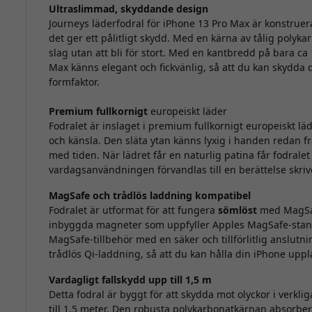
Ultraslimmad, skyddande design
Journeys läderfodral för iPhone 13 Pro Max är konstruera
det ger ett pålitligt skydd. Med en kärna av tålig polyk
slag utan att bli för stort. Med en kantbredd på bara ca
Max känns elegant och fickvänlig, så att du kan skydda 
formfaktor.
Premium fullkornigt
europeiskt läder
Fodralet är inslaget i premium fullkornigt europeiskt läd
och känsla. Den släta ytan känns lyxig i handen redan f
med tiden. När lädret får en naturlig patina får fodralet
vardagsanvändningen förvandlas till en berättelse skriv
MagSafe och trådlös laddning kompatibel
Fodralet är utformat för att fungera
sömlöst
med MagSaf
inbyggda magneter som uppfyller Apples MagSafe-stand
MagSafe-tillbehör med en säker och tillförlitlig anslutn
trådlös Qi-laddning, så att du kan hålla din iPhone uppl
Vardagligt fallskydd upp till 1,5 m
Detta fodral är byggt för att skydda mot olyckor i verkliga
till 1,5 meter. Den robusta polykarbonatkärnan absorber