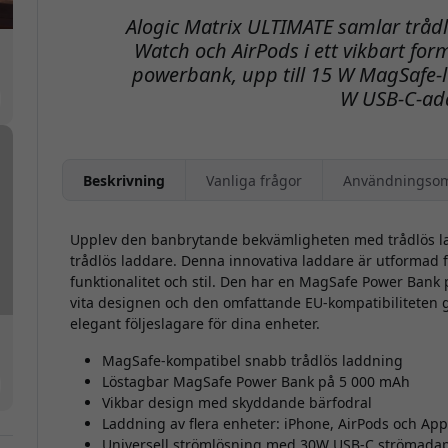
Alogic Matrix ULTIMATE samlar trådl
Watch och AirPods i ett vikbart f
powerbank, upp till 15 W MagSafe-
W USB-C-ada
Beskrivning
Vanliga frågor
Användningso
Upplev den banbrytande bekvämligheten med trådlös la
trådlös laddare. Denna innovativa laddare är utformad
funktionalitet och stil. Den har en MagSafe Power Ban
vita designen och den omfattande EU-kompatibiliteten gö
elegant följeslagare för dina enheter.
MagSafe-kompatibel snabb trådlös laddning
Löstagbar MagSafe Power Bank på 5 000 mAh
Vikbar design med skyddande bärfodral
Laddning av flera enheter: iPhone, AirPods och Ap
Universell strömlösning med 30W USB-C strömadap