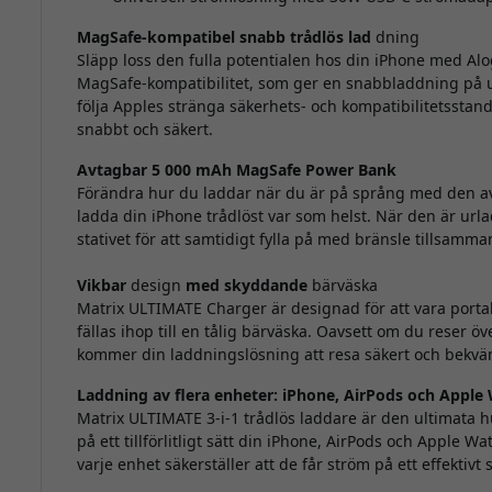
MagSafe-kompatibel snabb trådlös lad
dning
Släpp loss den fulla potentialen hos din iPhone med Alo
MagSafe-kompatibilitet, som ger en snabbladdning på up
följa Apples stränga säkerhets- och kompatibilitetsstan
snabbt och säkert.
Avtagbar 5 000 mAh MagSafe Power Bank
Förändra hur du laddar när du är på språng med den a
ladda din iPhone trådlöst var som helst. När den är url
stativet för att samtidigt fylla på med bränsle tillsam
Vikbar
design
med skyddande
bärväska
Matrix ULTIMATE Charger är designad för att vara portab
fällas ihop till en tålig bärväska. Oavsett om du reser öve
kommer din laddningslösning att resa säkert och bekvä
Laddning av flera enheter: iPhone, AirPods och Apple
Matrix ULTIMATE 3-i-1 trådlös laddare är den ultimata h
på ett tillförlitligt sätt din iPhone, AirPods och Apple 
varje enhet säkerställer att de får ström på ett effektivt s