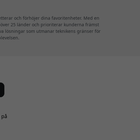
terar och förhöjer dina favoritenheter. Med en
i över 25 länder och prioriterar kunderna främst
iva lösningar som utmanar teknikens gränser för
plevelsen.
s på