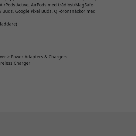
, AirPods Active, AirPods med trådlöst/MagSafe-
y Buds, Google Pixel Buds, Qi-öronsnäckor med
gladdare)
Power > Power Adapters & Chargers
ireless Charger