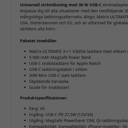
Universell strömlösning med 30 W USB-C
strömadapte
Anpassa dig till alla situationer med den medföljande
mångsidiga laddningsalternativ. Alogic Matrix ULTIMATE 
USA, Storbritannien och EU, och är utformad för globala 
världens alla hörn.
Paketet innehåller
:
Matrix ULTIMATE 3-i-1 trådlös laddare med vikbart st
5 000 mAh MagSafe Power Bank
USB-C snabbladdare för Apple Watch
USB-C laddningskabel i silikon
30W Mini USB-C GaN-laddare
Skyddande bärväska
Guide för snabbstart
Produktspecifikationer:
Färg: Vit
Ingång: USB-C PD 27,5W (12V/3A)
Utgång: MagSafe Powerbank 15W, Qi-laddningsdock
Kompatibilitet: Kompatibilitet: iPhone-modeller: 16-