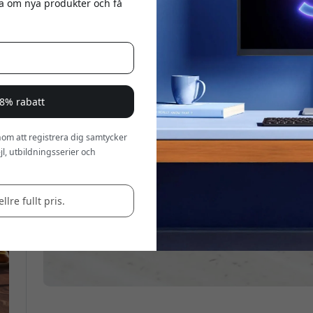
eta om nya produkter och få
a 8% rabatt
om att registrera dig samtycker
l, utbildningsserier och
llre fullt pris.