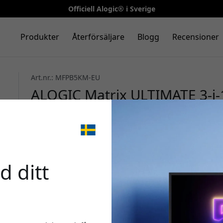
Officiell Alogic® i Sverige
Produkter
Återförsäljare
Blogg
Recensioner
Art.nr.: MFPB5KM-EU
ALOGIC Matrix ULTIMATE 3-i-
MagSafe Power Bank och 30W
iPhone och Apple Watch - Vit
🎉 Din 
d ditt
Använd denna kod i ka