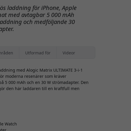
ös laddning för iPhone, Apple
ormat med avtagbar 5 000 mAh
laddning och medföljande 30
pter.
mråden
Utformad för
Videor
ddning med Alogic Matrix ULTIMATE 3-i-1
 för moderna resenärer som kräver
k på 5 000 mAh och en 30 W strömadapter. Den
r den här laddaren till en kraftfull men
ple Watch
ter