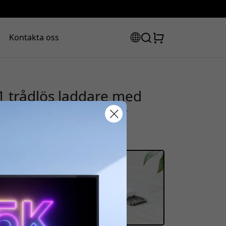
Kontakta oss
1 trådlös laddare med
 USB-C-laddare för
rabattkod:
ssan för att få 8% rabatt.