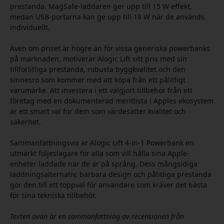
prestanda. MagSafe-laddaren ger upp till 15 W effekt,
medan USB-portarna kan ge upp till 18 W när de används
individuellt.
Även om priset är högre än för vissa generiska powerbanks
på marknaden, motiverar Alogic Lift sitt pris med sin
tillförlitliga prestanda, robusta byggkvalitet och den
sinnesro som kommer med att köpa från ett pålitligt
varumärke. Att investera i ett välgjort tillbehör från ett
företag med en dokumenterad meritlista i Apples ekosystem
är ett smart val för dem som värdesätter kvalitet och
säkerhet.
Sammanfattningsvis är Alogic Lift 4-in-1 Powerbank en
utmärkt följeslagare för alla som vill hålla sina Apple-
enheter laddade när de är på språng. Dess mångsidiga
laddningsalternativ, bärbara design och pålitliga prestanda
gör den till ett toppval för användare som kräver det bästa
för sina tekniska tillbehör.
Texten ovan är en sammanfattning av recensionen från