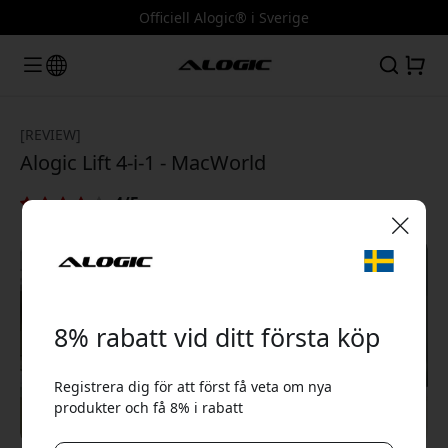
Officiell Alogic® i Sverige
[REVIEW]
Alogic Lift 4-i-1 - MacWorld
4/5
🎉 Din rabattkod:
8% rabatt vid ditt första köp
Registrera dig för att först få veta om nya
produkter och få 8% i rabatt
Använd denna kod i kassan för att få 8% rabatt.