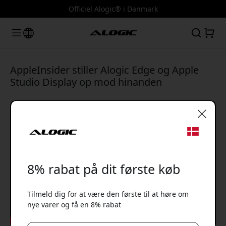
Officiel Alogic® i Danmark
AppleInsider stiller Alogic Edge og Apple
Studio Display op mod hinanden
🎉 Din rabatkode:
8% rabat på dit første køb
Tilmeld dig for at være den første til at høre om
nye varer og få en 8% rabat
Brug denne kode ved kassen for at få 8% rabat.