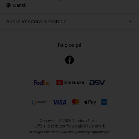
Dansk
Andre Vendora-websteder
www.keybudz.se
www.pipetto.se
Følg os på
www.nordicsmartlight.se
www.paperlike.se
www.mujjo.se
www.clickandgrow.se
www.plaud.se
Ophavsret © 2026 Vendora Nordic
Officiel distributør for Alogic® i Danmark
Vi sælger eller deler ikke dine personlige oplysninger.