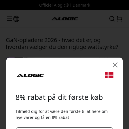
Officiel Alogic® i Danmark
GaN-opladere 2026 - hvad det er, og
hvordan vælger du den rigtige wattstyrke?
🎉 Din rabatkode:
8% rabat på dit første køb
Tilmeld dig for at være den første til at høre om
nye varer og få en 8% rabat
Brug denne kode ved kassen for at få 8% rabat.
May 23, 2026