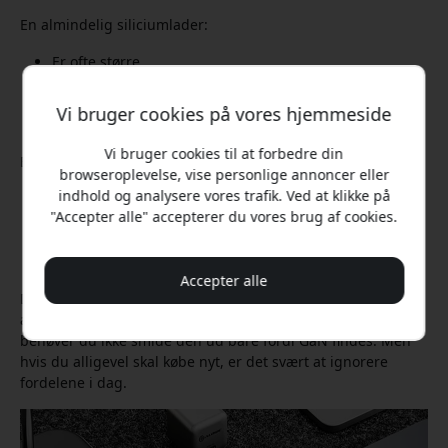
En almindelig siliciumlader:
Er ofte større
Bliver varmere
Er mindre effektiv
Vi bruger cookies på vores hjemmeside
Har færre porte
Vi bruger cookies til at forbedre din
En GaN-lader:
browseroplevelse, vise personlige annoncer eller
indhold og analysere vores trafik. Ved at klikke på
Er mindre og lettere
"Accepter alle" accepterer du vores brug af cookies.
Kan levere høj effekt i kompakt format
Håndterer flere USB-C-porte bedre
Fungerer perfekt til rejser og skrivebordet
Accepter alle
Det betyder ikke, at gamle ladere er dårlige. Har du en
ældre 20W-lader til mobilen derhjemme, som fungerer fint,
behøver du ikke smide den ud bare fordi GaN findes. Men
hvis du alligevel skal købe nyt, er det svært at ignorere
fordelene i dag.