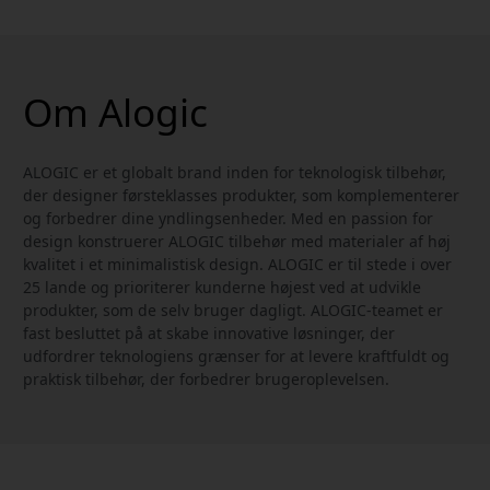
USB-C-porte og plads
USB-C-kabel
til 7 enheder
Om Alogic
ALOGIC er et globalt brand inden for teknologisk tilbehør,
der designer førsteklasses produkter, som komplementerer
og forbedrer dine yndlingsenheder. Med en passion for
design konstruerer ALOGIC tilbehør med materialer af høj
kvalitet i et minimalistisk design. ALOGIC er til stede i over
25 lande og prioriterer kunderne højest ved at udvikle
produkter, som de selv bruger dagligt. ALOGIC-teamet er
fast besluttet på at skabe innovative løsninger, der
udfordrer teknologiens grænser for at levere kraftfuldt og
praktisk tilbehør, der forbedrer brugeroplevelsen.