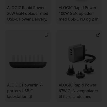
ALOGIC Rapid Power
ALOGIC Rapid Power
20W GaN-oplader med
100W GaN-oplader
USB-C Power Delivery,
med USB-C PD og 2 m
kompakt design til
USB-C-kabel til laptop,
smartphone og tablet
tablet og mobil
ALOGIC Powerfin 7-
ALOGIC Rapid Power
porters USB-C-
67W GaN-vægoplader
ladestation til
til flere lande med
skrivebordet med 7
USB-C, USB-A og 2 m