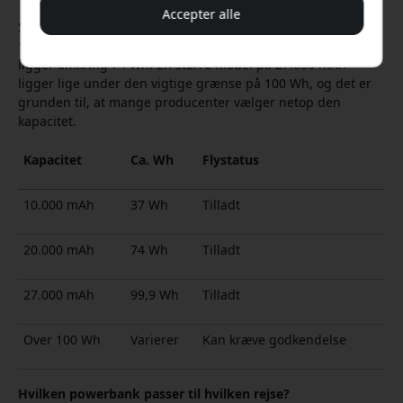
Accepter alle
Som tommelfingerregel svarer en almindelig powerbank på
10.000 mAh til cirka 37 Wh, mens en model på 20.000 mAh
ligger omkring 74 Wh. En større model på 27.000 mAh
ligger lige under den vigtige grænse på 100 Wh, og det er
grunden til, at mange producenter vælger netop den
kapacitet.
Kapacitet
Ca. Wh
Flystatus
10.000 mAh
37 Wh
Tilladt
20.000 mAh
74 Wh
Tilladt
27.000 mAh
99,9 Wh
Tilladt
Over 100 Wh
Varierer
Kan kræve godkendelse
Hvilken powerbank passer til hvilken rejse?