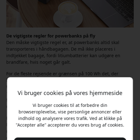
De vigtigste regler for powerbanks på fly
Den måske vigtigste regel er, at powerbanks altid skal
transporteres i håndbagagen. De må ikke placeres i
indtjekket bagage, fordi litiumbatterier kan udgøre en
brandfare, hvis noget går galt.
For de fleste rejsende er grænsen på 100 Wh det, der
betyder mest. Powerbanks under dette niveau er normalt
tilladt hos stort set alle større flyselskaber. Modeller mellem
Vi bruger cookies på vores hjemmeside
100 og 160 Wh kræver ofte særlig godkendelse fra
flyselskabet, mens større batterier som regel slet ikke må
Vi bruger cookies til at forbedre din
medbringes.
browseroplevelse, vise personlige annoncer eller
Hvad betyder egentlig Wh og mAh?
indhold og analysere vores trafik. Ved at klikke på
Mange producenter markedsfører deres powerbanks med
"Accepter alle" accepterer du vores brug af cookies.
mAh, altså milliampere-timer. Flyselskaberne bruger
derimod watt-timer, eller Wh, når de angiver deres regler.