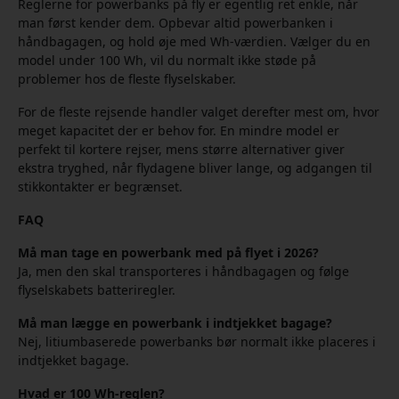
Reglerne for powerbanks på fly er egentlig ret enkle, når
man først kender dem. Opbevar altid powerbanken i
håndbagagen, og hold øje med Wh-værdien. Vælger du en
model under 100 Wh, vil du normalt ikke støde på
problemer hos de fleste flyselskaber.
For de fleste rejsende handler valget derefter mest om, hvor
meget kapacitet der er behov for. En mindre model er
perfekt til kortere rejser, mens større alternativer giver
ekstra tryghed, når flydagene bliver lange, og adgangen til
stikkontakter er begrænset.
FAQ
Må man tage en powerbank med på flyet i 2026?
Ja, men den skal transporteres i håndbagagen og følge
flyselskabets batteriregler.
Må man lægge en powerbank i indtjekket bagage?
Nej, litiumbaserede powerbanks bør normalt ikke placeres i
indtjekket bagage.
Hvad er 100 Wh-reglen?