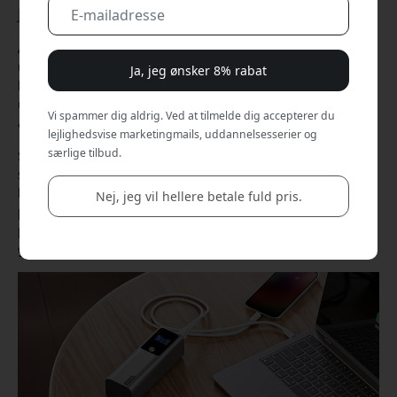
Jun 08, 2026
At rejse uden en powerbank er blevet omtrent lige så
utænkeligt som at glemme opladeren derhjemme. Mobilen
Ja, jeg ønsker 8% rabat
bruges til boardingkort, kort, hotelbookinger og
underholdning, hvilket gør, at batteriet ofte får hårdt
Vi spammer dig aldrig. Ved at tilmelde dig accepterer du
arbejde under rejsen.
lejlighedsvise marketingmails, uddannelsesserier og
særlige tilbud.
Samtidig er reglerne for litiumbatterier blevet stadig
skærpet. Fra april 2026 har flere flyselskaber og
luftfartsmyndigheder skærpet deres retningslinjer for
Nej, jeg vil hellere betale fuld pris.
powerbanks i kabinen. Det betyder ikke, at du skal lade din
powerbank blive hjemme, men det er godt at kende de
grænser, der gælder, før du pakker tasken.