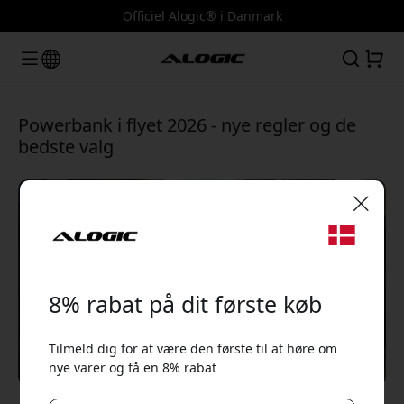
Officiel Alogic® i Danmark
Powerbank i flyet 2026 - nye regler og de
bedste valg
🎉 Din rabatkode:
8% rabat på dit første køb
Tilmeld dig for at være den første til at høre om
nye varer og få en 8% rabat
Brug denne kode ved kassen for at få 8% rabat.