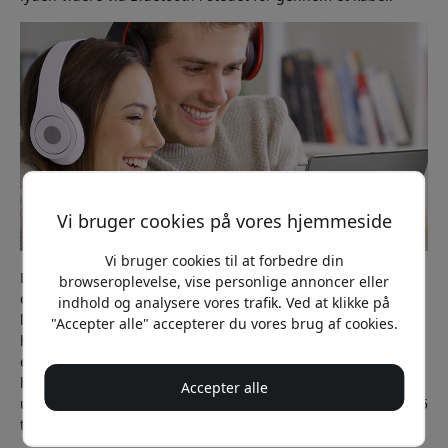
Vi bruger cookies på vores hjemmeside
Vi bruger cookies til at forbedre din
Det betyder, at du kan få trådløs lyd fra næsten enhver
browseroplevelse, vise personlige annoncer eller
enhed. Flyets underholdningssystem, et ældre tv, et
indhold og analysere vores trafik. Ved at klikke på
løbebånd i fitnesscenteret eller en Nintendo Switch i
"Accepter alle" accepterer du vores brug af cookies.
håndholdt tilstand fungerer på samme måde. Så længe der
er et 3,5 mm-stik, kan du bruge dine Bluetooth-
hovedtelefoner. SkySound bruger Bluetooth 5.2, har
Accepter alle
understøttelse af flere moderne lydkodeker og giver op til 25
timers batteritid på en opladning.