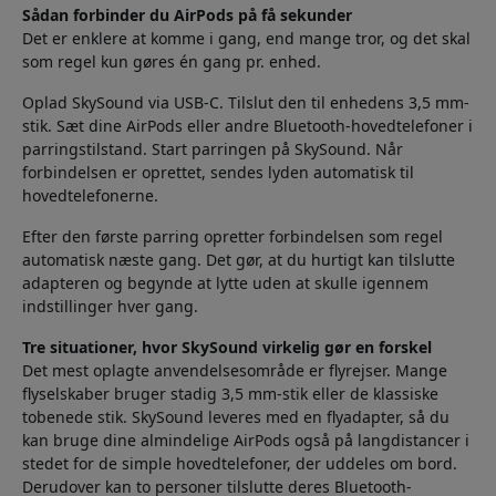
Sådan forbinder du AirPods på få sekunder
Det er enklere at komme i gang, end mange tror, og det skal
som regel kun gøres én gang pr. enhed.
Oplad SkySound via USB-C. Tilslut den til enhedens 3,5 mm-
stik. Sæt dine AirPods eller andre Bluetooth-hovedtelefoner i
parringstilstand. Start parringen på SkySound. Når
forbindelsen er oprettet, sendes lyden automatisk til
hovedtelefonerne.
Efter den første parring opretter forbindelsen som regel
automatisk næste gang. Det gør, at du hurtigt kan tilslutte
adapteren og begynde at lytte uden at skulle igennem
indstillinger hver gang.
Tre situationer, hvor SkySound virkelig gør en forskel
Det mest oplagte anvendelsesområde er flyrejser. Mange
flyselskaber bruger stadig 3,5 mm-stik eller de klassiske
tobenede stik. SkySound leveres med en flyadapter, så du
kan bruge dine almindelige AirPods også på langdistancer i
stedet for de simple hovedtelefoner, der uddeles om bord.
Derudover kan to personer tilslutte deres Bluetooth-