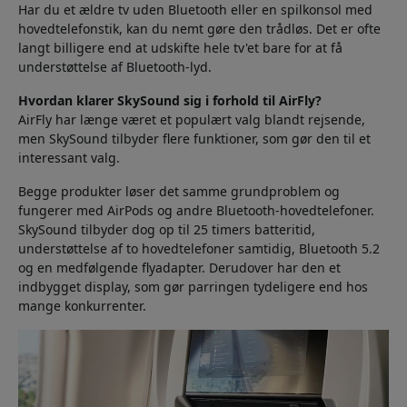
Har du et ældre tv uden Bluetooth eller en spilkonsol med
hovedtelefonstik, kan du nemt gøre den trådløs. Det er ofte
langt billigere end at udskifte hele tv'et bare for at få
understøttelse af Bluetooth-lyd.
Hvordan klarer SkySound sig i forhold til AirFly?
AirFly har længe været et populært valg blandt rejsende,
men SkySound tilbyder flere funktioner, som gør den til et
interessant valg.
Begge produkter løser det samme grundproblem og
fungerer med AirPods og andre Bluetooth-hovedtelefoner.
SkySound tilbyder dog op til 25 timers batteritid,
understøttelse af to hovedtelefoner samtidig, Bluetooth 5.2
og en medfølgende flyadapter. Derudover har den et
indbygget display, som gør parringen tydeligere end hos
mange konkurrenter.