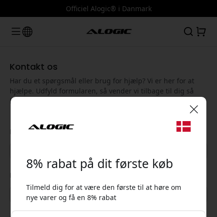
Officiel Alogic® i Danmark
Kontakt os
Har du et spørgsmål eller brug for hjælp? Vi er her for at
hjælpe. Udfyld formularen, så vender vi tilbage til dig så
hurtigt som muligt.
🎉 Din rabatkode:
Dit navn
8% rabat på dit første køb
Din e-mail
Tilmeld dig for at være den første til at høre om
nye varer og få en 8% rabat
Brug denne kode ved kassen for at få 8% rabat.