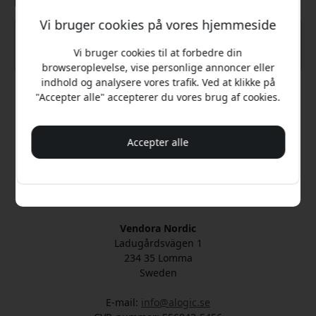
Din besked
Vi bruger cookies på vores hjemmeside
Vi bruger cookies til at forbedre din
Ja, jeg ønsker 8% rabat
browseroplevelse, vise personlige annoncer eller
indhold og analysere vores trafik. Ved at klikke på
Vi spammer dig aldrig. Ved at tilmelde dig accepterer du
"Accepter alle" accepterer du vores brug af cookies.
lejlighedsvise marketingmails, uddannelsesserier og
Send
særlige tilbud.
Accepter alle
Nej, jeg vil hellere betale fuld pris.
Officiel Alogic® i Danmark
Drevet og administreret af Vendora Nordic
Officiel distributør af Alogic®
Vendora Nordic
Ladugårdsvägen 1
234 35 Lomma
Sweden
E-mail:
info@alogic.se