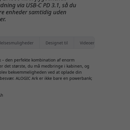
adning via USB-C PD 3.1, så du
 tre enheder samtidig uden
er.
elsesmuligheder
Designet til
Videoer
k – den perfekte kombination af enorm
er det største, du må medbringe i kabinen, og
 Oplev bekvemmeligheden ved at oplade din
n besvær. ALOGIC Ark er ikke bare en powerbank;
Ah