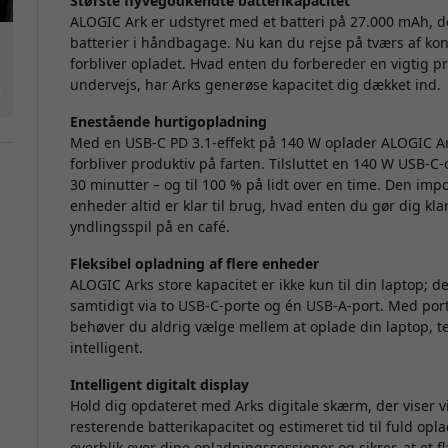
Største flyvegodkendte batterikapacitet
ALOGIC Ark er udstyret med et batteri på 27.000 mAh, de
batterier i håndbagage. Nu kan du rejse på tværs af ko
forbliver opladet. Hvad enten du forbereder en vigtig 
undervejs, har Arks generøse kapacitet dig dækket ind.
Enestående hurtigopladning
Med en USB-C PD 3.1-effekt på 140 W oplader ALOGIC Ar
forbliver produktiv på farten. Tilsluttet en 140 W USB-C-
30 minutter – og til 100 % på lidt over en time. Den im
enheder altid er klar til brug, hvad enten du gør dig kl
yndlingsspil på en café.
Fleksibel opladning af flere enheder
ALOGIC Arks store kapacitet er ikke kun til din laptop; d
samtidigt via to USB-C-porte og én USB-A-port. Med porte
behøver du aldrig vælge mellem at oplade din laptop, te
intelligent.
Intelligent digitalt display
Hold dig opdateret med Arks digitale skærm, der viser 
resterende batterikapacitet og estimeret tid til fuld op
overblik over dine opladningssessioner og sikrer, at et f