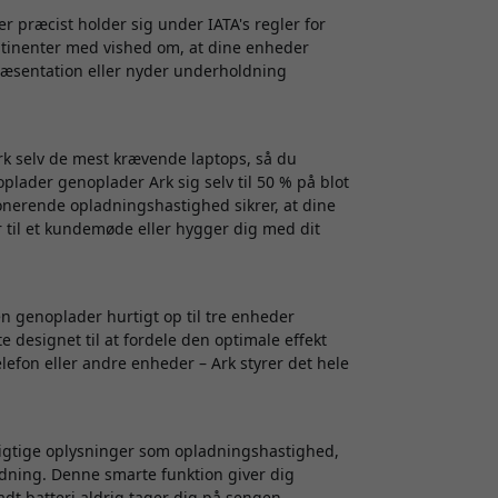
r præcist holder sig under IATA's regler for
ntinenter med vished om, at dine enheder
præsentation eller nyder underholdning
k selv de mest krævende laptops, så du
oplader genoplader Ark sig selv til 50 % på blot
ponerende opladningshastighed sikrer, at dine
ar til et kundemøde eller hygger dig med dit
en genoplader hurtigt op til tre enheder
 designet til at fordele den optimale effekt
lefon eller andre enheder – Ark styrer det hele
vigtige oplysninger som opladningshastighed,
ladning. Denne smarte funktion giver dig
ladt batteri aldrig tager dig på sengen.