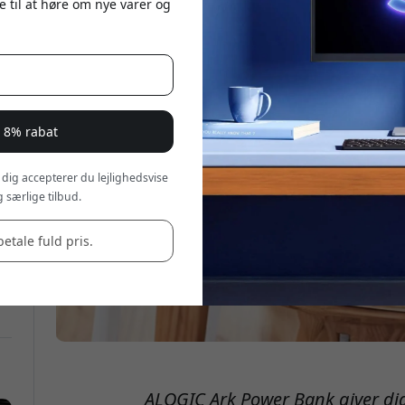
e til at høre om nye varer og
r 8% rabat
 dig accepterer du lejlighedsvise
 særlige tilbud.
betale fuld pris.
ALOGIC Ark Power Bank giver di