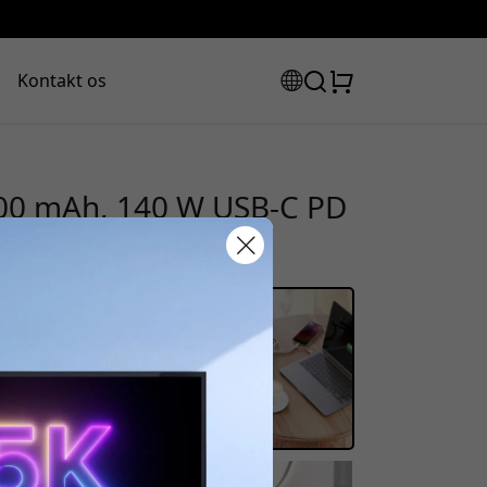
Kontakt os
00 mAh, 140 W USB-C PD
 med display - Sølv
rabatkode:
assen for at få 8% rabat.