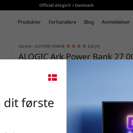
Officiel Alogic® i Danmark
Produkter
Forhandlere
Blog
Anmeldelser
Varenr.: A27KPB140W
5.0 (1)
ALOGIC Ark Power Bank 27 0
3.1 til laptop, mobil og tablet
🎉 Din 
 dit første
Brug denne kode ved k