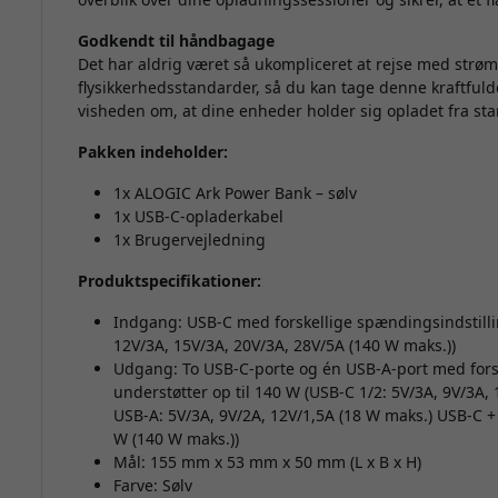
Godkendt til håndbagage
Det har aldrig været så ukompliceret at rejse med strøm
flysikkerhedsstandarder, så du kan tage denne kraftfuld
visheden om, at dine enheder holder sig opladet fra star
Pakken indeholder:
1x ALOGIC Ark Power Bank – sølv
1x USB-C-opladerkabel
1x Brugervejledning
Produktspecifikationer:
Indgang: USB-C med forskellige spændingsindstillin
12V/3A, 15V/3A, 20V/3A, 28V/5A (140 W maks.))
Udgang: To USB-C-porte og én USB-A-port med forsk
understøtter op til 140 W (USB-C 1/2: 5V/3A, 9V/3A,
USB-A: 5V/3A, 9V/2A, 12V/1,5A (18 W maks.) USB-C 
W (140 W maks.))
Mål: 155 mm x 53 mm x 50 mm (L x B x H)
Farve: Sølv