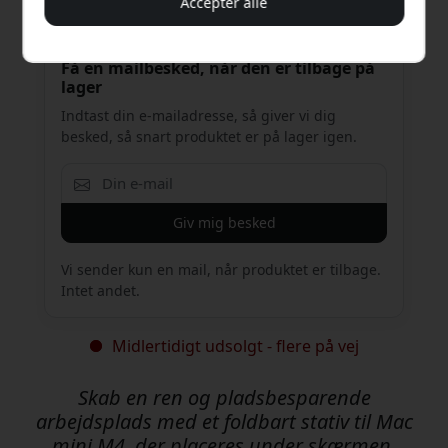
Accepter alle
Få en mailbesked, når den er tilbage på
lager
Indtast din e-mailadresse, så giver vi dig
besked, så snart produktet er på lager igen.
Giv mig besked
Vi sender kun en mail, når produktet er tilbage.
Intet andet.
Midlertidigt udsolgt - flere på vej
Skab en ren og pladsbesparende
arbejdsplads med et foldbart stativ til Mac
mini M4, der placeres under skærmen,