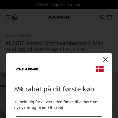
Officiel Alogic® i Danmark
Varenr.: A32OFSSLV
ALOGIC Aspekt Omni-vægbeslag til Mac
mini M4, til skærm op til 81,3 cm,
sammenklappeligt og pladsbesparende -
Sølv
🎉 Din rabatkode:
8% rabat på dit første køb
Tilmeld dig for at være den første til at høre om
nye varer og få en 8% rabat
Brug denne kode ved kassen for at få 8% rabat.