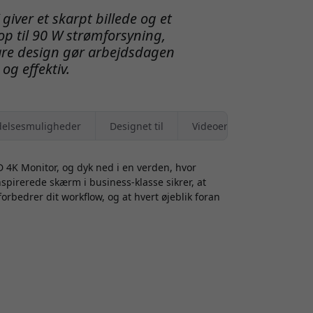
iver et skarpt billede og et
p til 90 W strømforsyning,
are design gør arbejdsdagen
og effektiv.
elsesmuligheder
Designet til
Videoer
 4K Monitor, og dyk ned i en verden, hvor
pirerede skærm i business-klasse sikrer, at
forbedrer dit workflow, og at hvert øjeblik foran