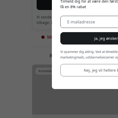
Tilmeld dig for at være den først
Giv mig besked
få en 8% rabat
Vi sender kun en mail, når produktet er
tilbage. Intet andet.
Midlertidigt udsolgt - flere på vej
Ja, jeg ønske
Vi spammer dig aldrig. Ved at tilmelde
Blog, guide og anmeldelser
marketingmails, uddannelsesserier og
Nej, jeg vil hellere 
Anmeldelse