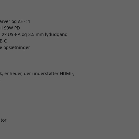
arver og ΔE < 1
til 90W PD
.4, 2x USB-A og 3,5 mm lydudgang
SB-C
ge opsætninger
, enheder, der understøtter HDMI-,
e
tor