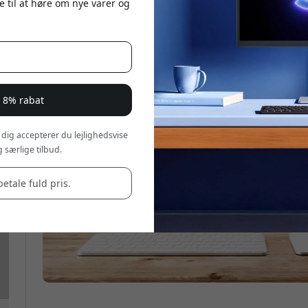
e til at høre om nye varer og
r 8% rabat
 dig accepterer du lejlighedsvise
 særlige tilbud.
betale fuld pris.