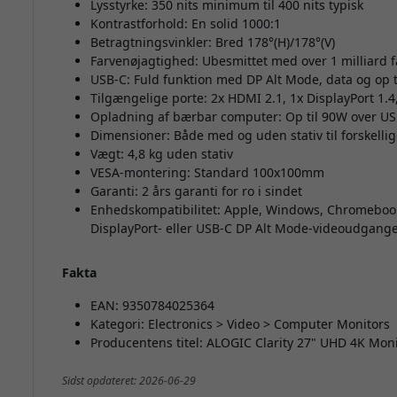
Lysstyrke: 350 nits minimum til 400 nits typisk
Kontrastforhold: En solid 1000:1
Betragtningsvinkler: Bred 178°(H)/178°(V)
Farvenøjagtighed: Ubesmittet med over 1 milliard f
USB-C: Fuld funktion med DP Alt Mode, data og op 
Tilgængelige porte: 2x HDMI 2.1, 1x DisplayPort 1
Opladning af bærbar computer: Op til 90W over U
Dimensioner: Både med og uden stativ til forskelli
Vægt: 4,8 kg uden stativ
VESA-montering: Standard 100x100mm
Garanti: 2 års garanti for ro i sindet
Enhedskompatibilitet: Apple, Windows, Chromebook
DisplayPort- eller USB-C DP Alt Mode-videoudgang
Fakta
EAN: 9350784025364
Kategori: Electronics > Video > Computer Monitors
Producentens titel: ALOGIC Clarity 27" UHD 4K Moni
Sidst opdateret: 2026-06-29