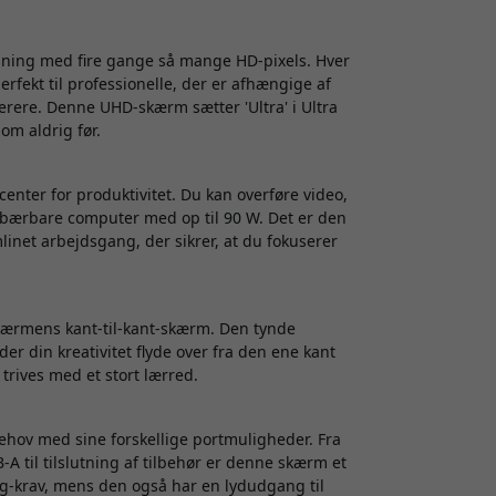
sning med fire gange så mange HD-pixels. Hver
rfekt til professionelle, der er afhængige af
gerere. Denne UHD-skærm sætter 'Ultra' i Ultra
om aldrig før.
center for produktivitet. Du kan overføre video,
 bærbare computer med op til 90 W. Det er den
linet arbejdsgang, der sikrer, at du fokuserer
skærmens kant-til-kant-skærm. Den tynde
r din kreativitet flyde over fra den ene kant
 trives med et stort lærred.
ehov med sine forskellige portmuligheder. Fra
-A til tilslutning af tilbehør er denne skærm et
g-krav, mens den også har en lydudgang til