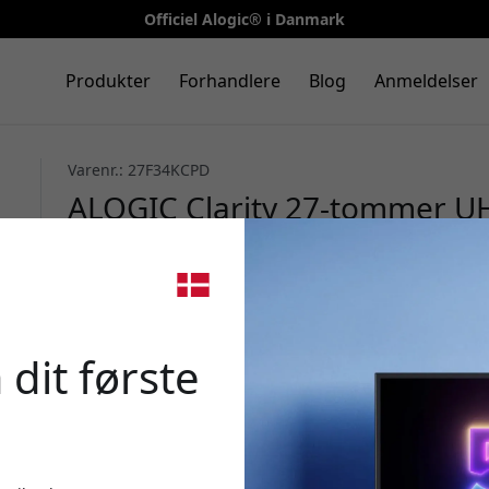
Officiel Alogic® i Danmark
Produkter
Forhandlere
Blog
Anmeldelser
Varenr.: 27F34KCPD
ALOGIC Clarity 27-tommer 
C, 90 W Power Delivery og juste
Sølv
🎉 Din 
 dit første
Brug denne kode ved k