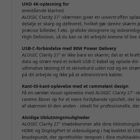
UHD 4K-opløsning for
enestående klarhed
ALOGIC Clarity 27"-skærmen giver en uovertruffen oplø
detalje er skarp og defineret, hvilket gør denne skærm pe
præcise billeder, f.eks. grafiske designere og videoredi
High Definition, så du kan se dit arbejde komme til live s
USB-C-forbindelse med 90W Power Delivery
ALOGIC Clarity 27" er ikke bare en skærm; det er et kraft
data og strøm med et enkelt USB-C-kabel og oplade din
ultimative løsning til et skrivebord uden rod og en strøm
på dit arbejde og ikke på at administrere kabler.
Kant-til-kant-oplevelse med et rammeløst design
Få en sømløs visuel oplevelse med ALOGIC Clarity 27"-
ramme åbner op for et mere fordybende synsfelt, der lade
af skærmen til den anden - ideelt for professionelle, der
Alsidige tilslutningsmuligheder
ALOGIC Clarity 27" imødekommer alle dine tilslutningsb
HDMI og DisplayPort til videoudgang i høj kvalitet til USB
knudepunkt, der opretholder tempoet i dine multitaskin