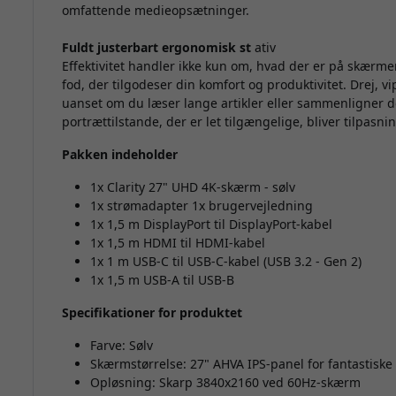
omfattende medieopsætninger.
Fuldt justerbart ergonomisk st
ativ
Effektivitet handler ikke kun om, hvad der er på skærme
fod, der tilgodeser din komfort og produktivitet. Drej, 
uanset om du læser lange artikler eller sammenligner 
portrættilstande, der er let tilgængelige, bliver tilpas
Pakken indeholder
1x Clarity 27" UHD 4K-skærm - sølv
1x strømadapter 1x brugervejledning
1x 1,5 m DisplayPort til DisplayPort-kabel
1x 1,5 m HDMI til HDMI-kabel
1x 1 m USB-C til USB-C-kabel (USB 3.2 - Gen 2)
1x 1,5 m USB-A til USB-B
Specifikationer for produktet
Farve: Sølv
Skærmstørrelse: 27" AHVA IPS-panel for fantastiske 
Opløsning: Skarp 3840x2160 ved 60Hz-skærm