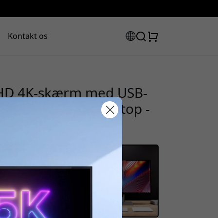
Kontakt os
UHD 4K-skærm med USB-
rbart stativ til laptop -
rabatkode:
assen for at få 8% rabat.