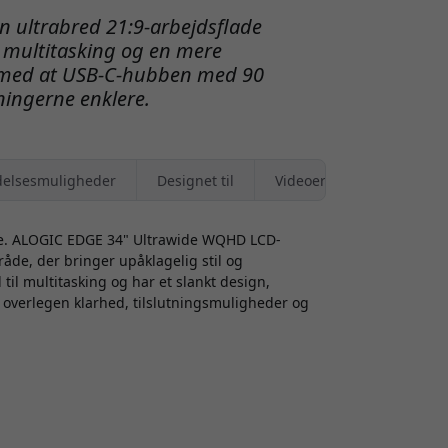
 ultrabred 21:9-arbejdsflade
 multitasking og en mere
g med at USB-C-hubben med 90
ningerne enklere.
elsesmuligheder
Designet til
Videoer
re. ALOGIC EDGE 34" Ultrawide WQHD LCD-
åde, der bringer upåklagelig stil og
il multitasking og har et slankt design,
er overlegen klarhed, tilslutningsmuligheder og