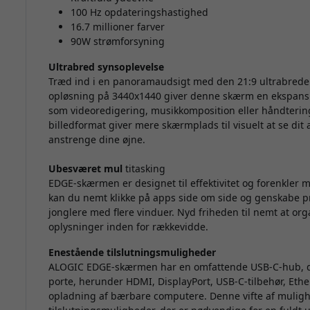
100 Hz opdateringshastighed
16.7 millioner farver
90W strømforsyning
Ultrabred synsoplevelse
Træd ind i en panoramaudsigt med den 21:9 ultrabre
opløsning på 3440x1440 giver denne skærm en ekspansiv vi
som videoredigering, musikkomposition eller håndtering
billedformat giver mere skærmplads til visuelt at se dit 
anstrenge dine øjne.
Ubesværet mul
titasking
EDGE-skærmen er designet til effektivitet og forenkler 
kan du nemt klikke på apps side om side og genskabe pr
jonglere med flere vinduer. Nyd friheden til nemt at or
oplysninger inden for rækkevidde.
Enestående tilslutningsmuligheder
ALOGIC EDGE-skærmen har en omfattende USB-C-hub, der 
porte, herunder HDMI, DisplayPort, USB-C-tilbehør, Ethe
opladning af bærbare computere. Denne vifte af mulighed