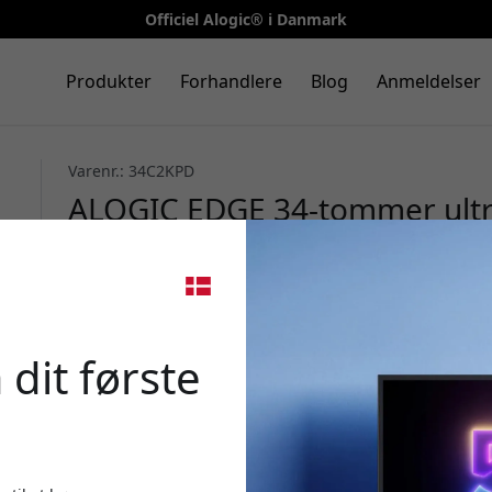
Officiel Alogic® i Danmark
Produkter
Forhandlere
Blog
Anmeldelser
Varenr.: 34C2KPD
ALOGIC EDGE 34-tommer ul
med USB-C-hub, 90 W opladn
opdateringsfrekvens - Sølv
🎉 Din 
 dit første
Brug denne kode ved k