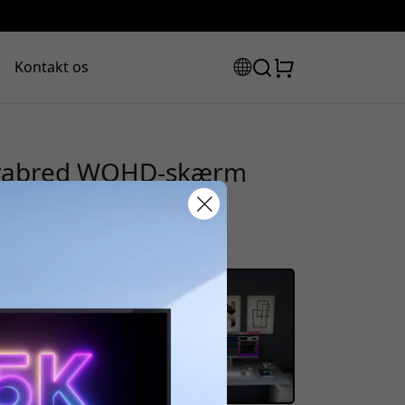
Kontakt os
trabred WQHD-skærm
ing og 100 Hz
rabatkode:
assen for at få 8% rabat.