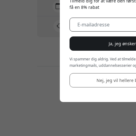
Tilmeld dig for at være den først
Levering 7-11 august
få en 8% rabat
Hurtig og sporbar levering
30 dages returret
Nem retur - intet besvær
Ja, jeg ønske
Sikre betalinger med kryptering
Vi spammer dig aldrig. Ved at tilmelde
marketingmails, uddannelsesserier og
Forhandlere:
Nej, jeg vil hellere 