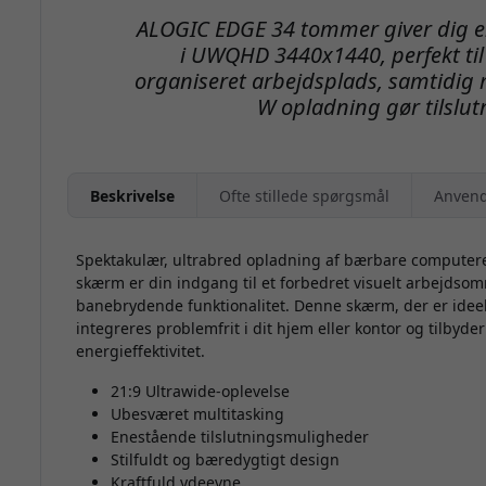
ALOGIC EDGE 34 tommer giver dig en
i UWQHD 3440x1440, perfekt til
organiseret arbejdsplads, samtidi
W opladning gør tilslut
Beskrivelse
Ofte stillede spørgsmål
Anvend
Spektakulær, ultrabred opladning af bærbare compute
skærm er din indgang til et forbedret visuelt arbejdsomr
banebrydende funktionalitet. Denne skærm, der er ideel t
integreres problemfrit i dit hjem eller kontor og tilbyd
energieffektivitet.
21:9 Ultrawide-oplevelse
Ubesværet multitasking
Enestående tilslutningsmuligheder
Stilfuldt og bæredygtigt design
Kraftfuld ydeevne