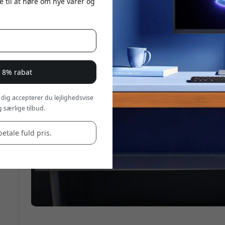
e til at høre om nye varer og
r 8% rabat
 dig accepterer du lejlighedsvise
 særlige tilbud.
betale fuld pris.