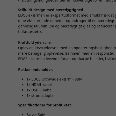
tilslutningsmuligheder, der er nødvendige for en fuldt u
Stilfuldt design med bæredygtighed
EDGE-skærmen er ekspertudformet med smukt hærdet g
dine eksisterende enheder og bidrager til en bæredygtig
genbrugsaluminium og bæredygtigt glas og reducerer p
tidløs æstetik.
Kraftfuld yde
evne
Oplev en jævn ydeevne med en opdateringshastighed på
mere behagelig oplevelse. Sammen med en responstid på
EDGE-skærmen levende farver og skarpe billeder, hvilket 
Pakken indeholder
:
1x EDGE Ultrawide-skærm - Sølv
1x HDMI-kabel
1x USB-C-kabel
1x strømadapter
Specifikationer for produktet
Farve: Sølv