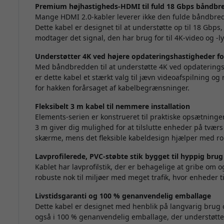
Premium højhastigheds-HDMI til fuld 18 Gbps båndbr
Mange HDMI 2.0-kabler leverer ikke den fulde båndbred
Dette kabel er designet til at understøtte op til 18 Gbps
modtager det signal, den har brug for til 4K-video og -lyd
Understøtter 4K ved højere opdateringshastigheder f
Med båndbredden til at understøtte 4K ved opdaterings
er dette kabel et stærkt valg til jævn videoafspilning og
for hakken forårsaget af kabelbegrænsninger.
Fleksibelt 3 m kabel til nemmere installation
Elements-serien er konstrueret til praktiske opsætnin
3 m giver dig mulighed for at tilslutte enheder på tvær
skærme, mens det fleksible kabeldesign hjælper med ro
Lavprofilerede, PVC-støbte stik bygget til hyppig brug
Kablet har lavprofilstik, der er behagelige at gribe om 
robuste nok til miljøer med meget trafik, hvor enheder t
Livstidsgaranti og 100 % genanvendelig emballage
Dette kabel er designet med henblik på langvarig brug o
også i 100 % genanvendelig emballage, der understøtt