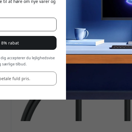
e til at høre om nye varer og
r 8% rabat
 dig accepterer du lejlighedsvise
 særlige tilbud.
betale fuld pris.