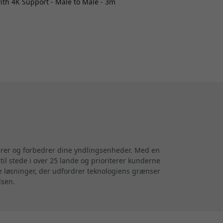
th 4K Support - Male to Male - 3m
terer og forbedrer dine yndlingsenheder. Med en
til stede i over 25 lande og prioriterer kunderne
ve løsninger, der udfordrer teknologiens grænser
lsen.