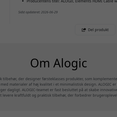
Producentens titel: ALOGIC Elements HDMI Cable wi
Sidst opdateret: 2026-06-29
Del produkt
Om Alogic
sk tilbehør, der designer førsteklasses produkter, som komplemen
ed materialer af høj kvalitet i et minimalistisk design. ALOGIC er 
uger dagligt. ALOGIC-teamet er fast besluttet på at skabe innovati
at levere kraftfuldt og praktisk tilbehør, der forbedrer brugeropleve