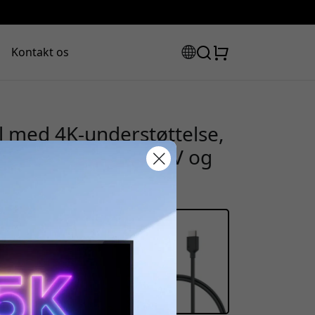
Kontakt os
 med 4K-understøttelse,
, han til han til TV og
rabatkode:
assen for at få 8% rabat.