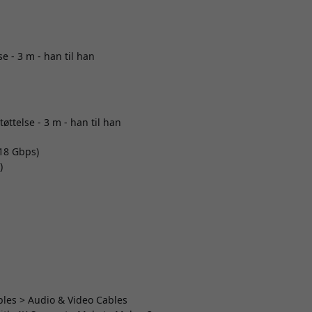
 - 3 m - han til han
telse - 3 m - han til han
18 Gbps)
)
ables > Audio & Video Cables