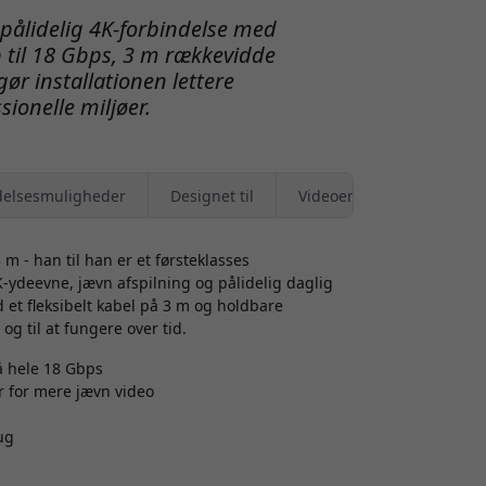
pålidelig 4K-forbindelse med
il 18 Gbps, 3 m rækkevidde
gør installationen lettere
ionelle miljøer.
elsesmuligheder
Designet til
Videoer
 - han til han er et førsteklasses
K-ydeevne, jævn afspilning og pålidelig daglig
et fleksibelt kabel på 3 m og holdbare
 og til at fungere over tid.
 hele 18 Gbps
r for mere jævn video
ug