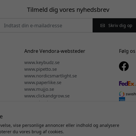
Tilmeld dig vores nyhedsbrev
Skriv dig op
Andre Vendora-websteder
Følg os
www.keybudz.se
www.pipetto.se
www.nordicsmartlight.se
www.paperlike.se
www.mujjo.se
www.clickandgrow.se
www.plaud.se
e
evelse, vise personlige annoncer eller indhold og analysere
sret © 2026 Vendora Nordic - Officiel distributør for Alogic® i D
epterer du vores brug af cookies.