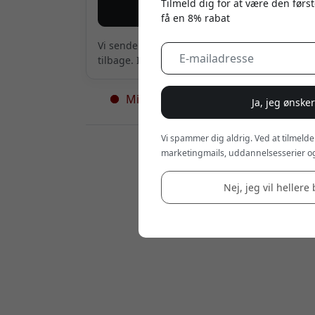
Tilmeld dig for at være den først
Giv mig besked
få en 8% rabat
Vi sender kun en mail, når produktet er
tilbage. Intet andet.
Midlertidigt udsolgt - flere på vej
Ja, jeg ønske
Vi spammer dig aldrig. Ved at tilmelde
Forhandlere:
marketingmails, uddannelsesserier og
Nej, jeg vil hellere 