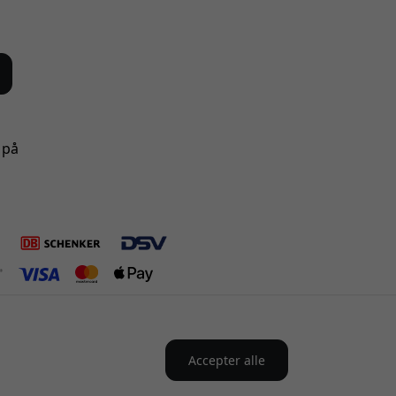
 på
Accepter alle
anmark