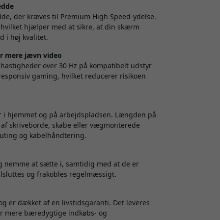
edde
de, der kræves til Premium High Speed-ydelse.
, hvilket hjælper med at sikre, at din skærm
 i høj kvalitet.
or mere jævn video
hastigheder over 30 Hz på kompatibelt udstyr
 responsiv gaming, hvilket reducerer risikoen
ger i hjemmet og på arbejdspladsen. Længden på
s af skriveborde, skabe eller vægmonterede
uting og kabelhåndtering.
og nemme at sætte i, samtidig med at de er
ilsluttes og frakobles regelmæssigt.
g er dækket af en livstidsgaranti. Det leveres
er mere bæredygtige indkøbs- og