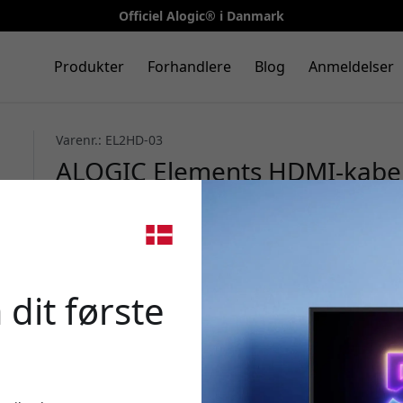
Officiel Alogic® i Danmark
Produkter
Forhandlere
Blog
Anmeldelser
Varenr.: EL2HD-03
ALOGIC Elements HDMI-kabel
Premium High Speed HDMI, 3 m
monitor, 18 Gbps - Sort
🎉 Din 
 dit første
Brug denne kode ved k