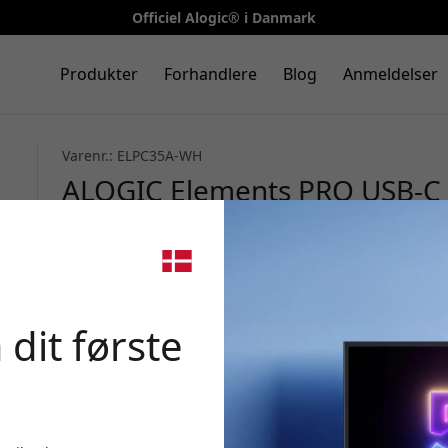
Officiel Alogic® i Danmark
Produkter
Forhandlere
Blog
Anmeldelser
Varenr.: ELPC35A-WH
ALOGIC Elements PRO USB-C t
med mikrofonunderstøttelse 
10 cm kabel - Hvid
🎉 Din 
 dit første
Brug denne kode ved k