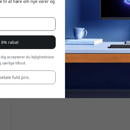
e til at høre om nye varer og
r 8% rabat
 dig accepterer du lejlighedsvise
 særlige tilbud.
betale fuld pris.