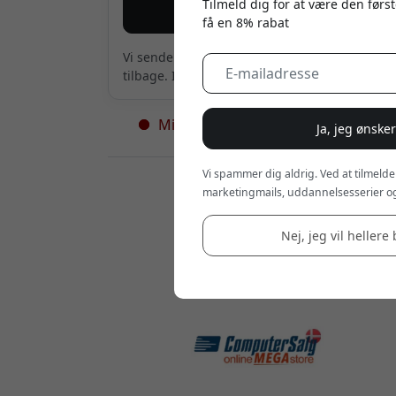
Tilmeld dig for at være den først
Giv mig besked
få en 8% rabat
Vi sender kun en mail, når produktet er
tilbage. Intet andet.
Midlertidigt udsolgt - flere på vej
Ja, jeg ønske
Vi spammer dig aldrig. Ved at tilmelde
Forhandlere:
marketingmails, uddannelsesserier og
Nej, jeg vil hellere 