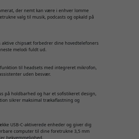
mmerat, der nemt kan være i enhver lomme
oretrukne valg til musik, podcasts og opkald på
 aktive chipsæt forbedrer dine hovedtelefoners
neste melodi fuldt ud.
nktion til headsets med integreret mikrofon,
ssistenter uden besvær.
 på holdbarhed og har et sofistikeret design,
tion sikrer maksimal trækaflastning og
række USB-C-aktiverede enheder og giver dig
 bærbare computer til dine foretrukne 3,5 mm
ller bekvemmelighed.