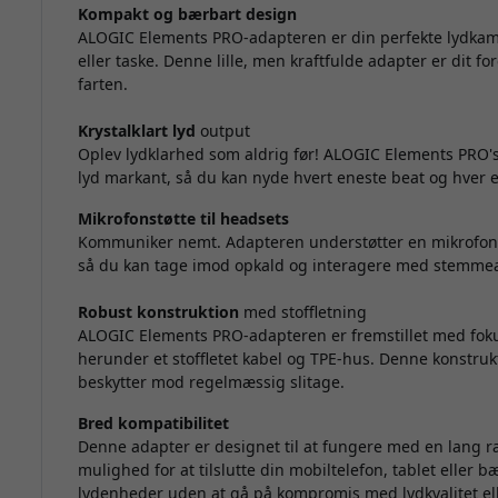
Kompakt og bærbart design
ALOGIC Elements PRO-adapteren er din perfekte lydka
eller taske. Denne lille, men kraftfulde adapter er dit f
farten.
Krystalklart lyd
output
Oplev lydklarhed som aldrig før! ALOGIC Elements PRO's
lyd markant, så du kan nyde hvert eneste beat og hver e
Mikrofonstøtte til headsets
Kommuniker nemt. Adapteren understøtter en mikrofonfu
så du kan tage imod opkald og interagere med stemmea
Robust konstruktion
med stoffletning
ALOGIC Elements PRO-adapteren er fremstillet med fokus
herunder et stoffletet kabel og TPE-hus. Denne konstruk
beskytter mod regelmæssig slitage.
Bred kompatibilitet
Denne adapter er designet til at fungere med en lang 
mulighed for at tilslutte din mobiltelefon, tablet eller
lydenheder uden at gå på kompromis med lydkvalitet e