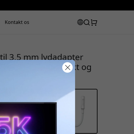
Kontakt os
il 3,5 mm lydadapter
til headset, kompakt og
rabatkode:
assen for at få 8% rabat.