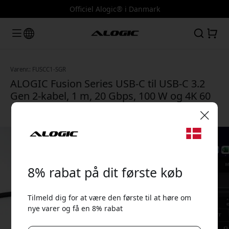
Officiel Alogic® i Danmark
Varenr.: FUSCC1-SGR
ALOGIC Fusion Series USB-C til USB-C 3.2
Gen 2-kabel, 1 m, 20 Gbps, 100 W og 4K 60
Hz til data, opladning og video - Rumgrå
🎉 Din rabatkode:
8% rabat på dit første køb
Tilmeld dig for at være den første til at høre om
nye varer og få en 8% rabat
Brug denne kode ved kassen for at få 8% rabat.