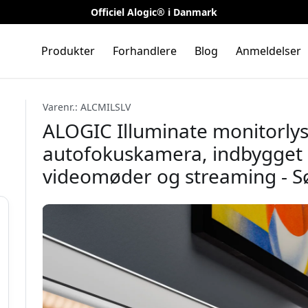
Officiel Alogic® i Danmark
Produkter
Forhandlere
Blog
Anmeldelser
Varenr.: ALCMILSLV
ALOGIC Illuminate monitorly
autofokuskamera, indbygget 
videomøder og streaming - S