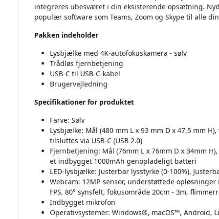
integreres ubesværet i din eksisterende opsætning. Ny
populær software som Teams, Zoom og Skype til alle di
Pakken indeholder
Lysbjælke med 4K-autofokuskamera - sølv
Trådløs fjernbetjening
USB-C til USB-C-kabel
Brugervejledning
Specifikationer for produktet
Farve: Sølv
Lysbjælke: Mål (480 mm L x 93 mm D x 47,5 mm H), 
tilsluttes via USB-C (USB 2.0)
Fjernbetjening: Mål (76mm L x 76mm D x 34mm H), 
et indbygget 1000mAh genopladeligt batteri
LED-lysbjælke: Justerbar lysstyrke (0-100%), Juster
Webcam: 12MP-sensor, understøttede opløsninger i
FPS, 80° synsfelt, fokusområde 20cm - 3m, flimmerr
Indbygget mikrofon
Operativsystemer: Windows®, macOS™, Android, L