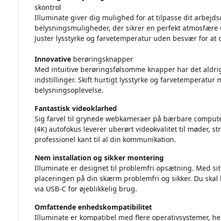
skontrol
Illuminate giver dig mulighed for at tilpasse dit arbej
belysningsmuligheder, der sikrer en perfekt atmosfær
Juster lysstyrke og farvetemperatur uden besvær for at 
Innovative
berøringsknapper
Med intuitive berøringsfølsomme knapper har det aldri
indstillinger. Skift hurtigt lysstyrke og farvetemperatur
belysningsoplevelse.
Fantastisk videoklarhed
Sig farvel til grynede webkameraer på bærbare comput
(4K) autofokus leverer uberørt videokvalitet til møder, s
professionel kant til al din kommunikation.
Nem installation og sikker montering
Illuminate er designet til problemfri opsætning. Med sit
placeringen på din skærm problemfri og sikker. Du skal b
via USB-C for øjeblikkelig brug.
Omfattende enhedskompatibilitet
Illuminate er kompatibel med flere operativsystemer, 