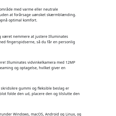
dsområde med varme eller neutrale
e uden at forårsage uønsket skærmblænding.
opnå optimal komfort.
g været nemmere at justere Illuminates
 med fingerspidserne, så du får en personlig
ere! Illuminates vidvinkelkamera med 12MP
treaming og optagelse, hvilket giver en
 skridsikre gummi og fleksible beslag er
lot folde den ud, placere den og tilslutte den
herunder Windows, macOS, Android og Linux, og