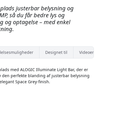
splads justerbar belysning og
P, så du får bedre lys og
ng og optagelse – med enkel
tning.
elsesmuligheder
Designet til
Videoer
plads med ALOGIC Illuminate Light Bar, der er
ev den perfekte blanding af justerbar belysning
legant Space Grey-finish.