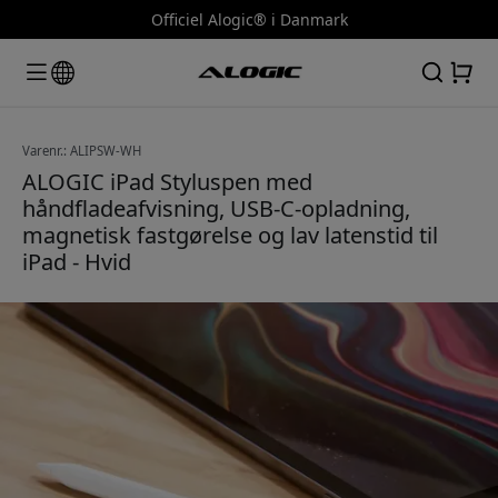
Officiel Alogic® i Danmark
Varenr.: ALIPSW-WH
ALOGIC iPad Styluspen med
håndfladeafvisning, USB-C-opladning,
magnetisk fastgørelse og lav latenstid til
iPad - Hvid