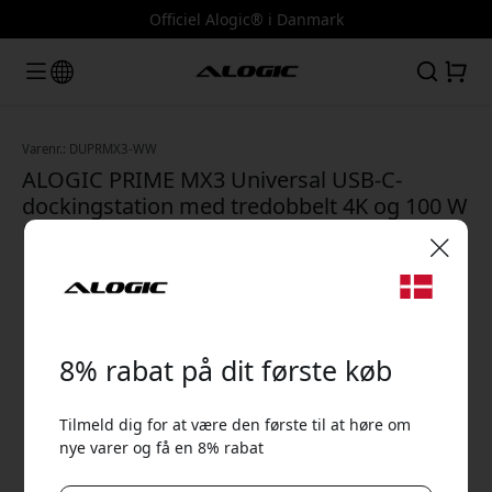
Officiel Alogic® i Danmark
Varenr.: DUPRMX3-WW
ALOGIC PRIME MX3 Universal USB-C-
dockingstation med tredobbelt 4K og 100 W
Power Delivery til laptop - Rumgrå
🎉 Din rabatkode:
8% rabat på dit første køb
Tilmeld dig for at være den første til at høre om
nye varer og få en 8% rabat
Brug denne kode ved kassen for at få 8% rabat.