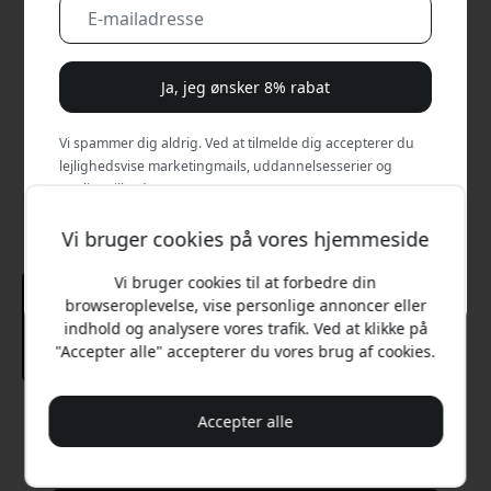
Ja, jeg ønsker 8% rabat
Vi spammer dig aldrig. Ved at tilmelde dig accepterer du
lejlighedsvise marketingmails, uddannelsesserier og
særlige tilbud.
Vi bruger cookies på vores hjemmeside
Nej, jeg vil hellere betale fuld pris.
Vi bruger cookies til at forbedre din
browseroplevelse, vise personlige annoncer eller
indhold og analysere vores trafik. Ved at klikke på
"Accepter alle" accepterer du vores brug af cookies.
Anbefalet pris
Accepter alle
369 DKK