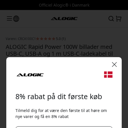
Officiel Alogic® i Danmark
Varenr.: CRCA100C1
5.0 (1)
ALOGIC Rapid Power 100W billader med
USB-C, USB-A og 1 m USB-C-ladekabel til
12–24 V-biludtag - Sort
🎉 Din rabatkode:
8% rabat på dit første køb
Tilmeld dig for at være den første til at høre om
nye varer og få en 8% rabat
Brug denne kode ved kassen for at få 8% rabat.