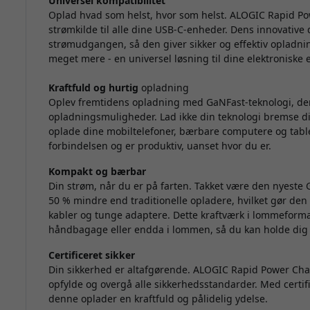
Universel kompatibilitet
Oplad hvad som helst, hvor som helst. ALOGIC Rapid P
strømkilde til alle dine USB-C-enheder. Dens innovativ
strømudgangen, så den giver sikker og effektiv opladni
meget mere - en universel løsning til dine elektroniske 
Kraftfuld og hurtig
opladning
Oplev fremtidens opladning med GaNFast-teknologi, der 
opladningsmuligheder. Lad ikke din teknologi bremse 
oplade dine mobiltelefoner, bærbare computere og tablet
forbindelsen og er produktiv, uanset hvor du er.
Kompakt og bærbar
Din strøm, når du er på farten. Takket være den nyest
50 % mindre end traditionelle opladere, hvilket gør den 
kabler og tunge adaptere. Dette kraftværk i lommeform
håndbagage eller endda i lommen, så du kan holde dig 
Certificeret sikker
Din sikkerhed er altafgørende. ALOGIC Rapid Power Cha
opfylde og overgå alle sikkerhedsstandarder. Med certif
denne oplader en kraftfuld og pålidelig ydelse.