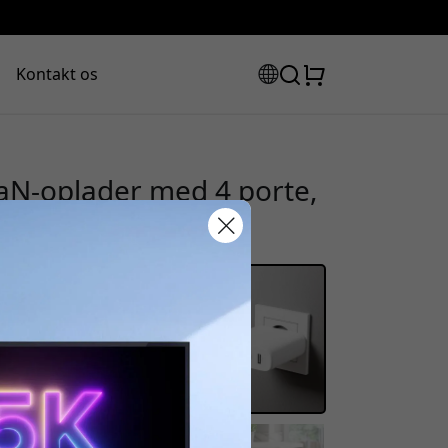
Kontakt os
N-oplader med 4 porte,
let og mobil - Hvid
rabatkode:
assen for at få 8% rabat.