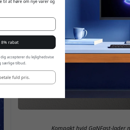
e til at høre om nye varer og
r 8% rabat
 dig accepterer du lejlighedsvise
 særlige tilbud.
betale fuld pris.
Kompakt hvid GaNFast-lader m