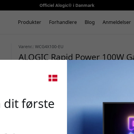
Officiel Alogic® i Danmark
Produkter
Forhandlere
Blog
Anmeldelser
Varenr.: WCG4X100-EU
ALOGIC Rapid Power 100W Ga
USB-C og USB-A til laptop, tab
🎉 Din 
 dit første
Brug denne kode ved k