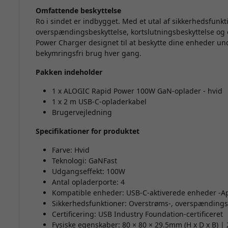
Omfattende beskyttelse
Ro i sindet er indbygget. Med et utal af sikkerhedsfunk
overspændingsbeskyttelse, kortslutningsbeskyttelse og
Power Charger designet til at beskytte dine enheder und
bekymringsfri brug hver gang.
Pakken indeholder
1 x ALOGIC Rapid Power 100W GaN-oplader - hvid
1 x 2 m USB-C-opladerkabel
Brugervejledning
Specifikationer for produktet
Farve: Hvid
Teknologi: GaNFast
Udgangseffekt: 100W
Antal opladerporte: 4
Kompatible enheder: USB-C-aktiverede enheder -A
Sikkerhedsfunktioner: Overstrøms-, overspændings-
Certificering: USB Industry Foundation-certificeret
Fysiske egenskaber: 80 × 80 × 29.5mm (H x D x B)