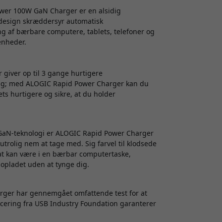
ower 100W GaN Charger er en alsidig
e design skræddersyr automatisk
ng af bærbare computere, tablets, telefoner og
enheder.
giver op til 3 gange hurtigere
dig; med ALOGIC Rapid Power Charger kan du
s hurtigere og sikre, at du holder
e GaN-teknologi er ALOGIC Rapid Power Charger
utrolig nem at tage med. Sig farvel til klodsede
at kan være i en bærbar computertaske,
opladet uden at tynge dig.
rger har gennemgået omfattende test for at
icering fra USB Industry Foundation garanterer