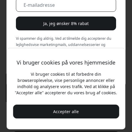
Ja, jeg ønsker 8% rabat
Vi spammer dig aldrig. Ved at tilmelde dig accepterer du
lejlighedsvise marketingmails, uddannelsesserier og
særlige tilbud.
Vi bruger cookies på vores hjemmeside
Nej, jeg vil hellere betale fuld pris.
Vi bruger cookies til at forbedre din
browseroplevelse, vise personlige annoncer eller
indhold og analysere vores trafik. Ved at klikke på
"Accepter alle" accepterer du vores brug af cookies.
Accepter alle
Anbefalet pris
449 DKK