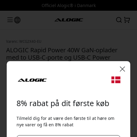
Officiel Alogic® i Danmark
Varenr.: WCG2X40-EU
ALOGIC Rapid Power 40W GaN-oplader
med to USB-C-porte og USB-C Power
Delivery til tablets og telefoner - Hvid
🎉 Din rabatkode:
8% rabat på dit første køb
Tilmeld dig for at være den første til at høre om
nye varer og få en 8% rabat
Brug denne kode ved kassen for at få 8% rabat.