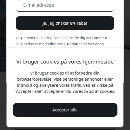
Ja, jeg ønsker 8% rabat
Vi spammer dig aldrig. Ved at tilmelde dig accepterer du
lejlighedsvise marketingmails, uddannelsesserier og
særlige tilbud.
Vi bruger cookies på vores hjemmeside
Nej, jeg vil hellere betale fuld pris.
Vi bruger cookies til at forbedre din
browseroplevelse, vise personlige annoncer eller
indhold og analysere vores trafik. Ved at klikke på
"Accepter alle" accepterer du vores brug af cookies.
Accepter alle
Anbefalet pris
299 DKK