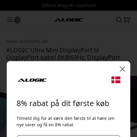
Officiel Alogic® i Danmark
Varenr.: ULMDPDP02-SGR
ALOGIC Ultra Mini DisplayPort til
DisplayPort-kabel 8K@60Hz, DisplayPort
1.4, 2 m til monitor og projektor - Rumgrå
🎉 Din rabatkode:
8% rabat på dit første køb
Tilmeld dig for at være den første til at høre om
nye varer og få en 8% rabat
Brug denne kode ved kassen for at få 8% rabat.