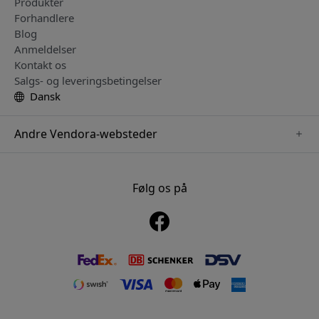
Produkter
Forhandlere
Blog
Anmeldelser
Kontakt os
Salgs- og leveringsbetingelser
Dansk
Andre Vendora-websteder
www.keybudz.se
www.pipetto.se
Følg os på
www.nordicsmartlight.se
www.paperlike.se
www.mujjo.se
www.clickandgrow.se
www.plaud.se