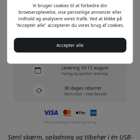
Vi bruger cookies til at forbedre din
browseroplevelse, vise personlige annoncer eller
Køb nu
indhold og analysere vores trafik. Ved at klikke på
"Accepter alle" accepterer du vores brug af cookies.
På lager - klar til afsendelse
Accepter alle
Forsendelse af 49 DKK i Danmark
Ingen skjulte gebyrer
Levering 10-12 august
Hurtig og sporbar levering
30 dages returret
Nem retur - intet besvær
Sikre betalinger med kryptering
Saml skærm, opladning og tilbehør i én USB-