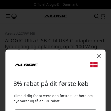
Officiel Alogic® i Danmark
Varenr.: UL2CAPW-SGR
ALOGIC Ultra USB-C-til-USB-C-adapter med
lydudgang og opladning, op til 100 W og
Power Delivery 3.0 - Rumgrå
🎉 Din rabatkode:
8% rabat på dit første køb
Tilmeld dig for at være den første til at høre om
nye varer og få en 8% rabat
Brug denne kode ved kassen for at få 8% rabat.