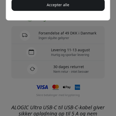
Accepter alle
Køb nu
På lager - klar til afsendelse
Forsendelse af 49 DKK i Danmark
Ingen skjulte gebyrer
Levering 11-13 august
Hurtig og sporbar levering
30 dages returret
Nem retur - intet besvær
Sikre betalinger med kryptering
ALOGIC Ultra USB-C til USB-C-kabel giver
sikker opladning op til 5 A og nem