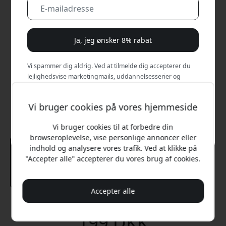
Ja, jeg ønsker 8% rabat
Vi spammer dig aldrig. Ved at tilmelde dig accepterer du
lejlighedsvise marketingmails, uddannelsesserier og
særlige tilbud.
Vi bruger cookies på vores hjemmeside
Nej, jeg vil hellere betale fuld pris.
Vi bruger cookies til at forbedre din
browseroplevelse, vise personlige annoncer eller
indhold og analysere vores trafik. Ved at klikke på
"Accepter alle" accepterer du vores brug af cookies.
Accepter alle
Anbefalet pris
199 DKK