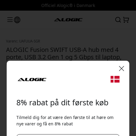
Officiel Alogic® i Danmark
Varenr.: UAFUUA-SGR
ALOGIC Fusion SWIFT USB-A hub med 4
porte, USB 3.2 Gen 1 og 5 Gbps til laptop,
Chromebook og Microsoft-enheder -
Rumgrå
🎉 Din rabatkode:
8% rabat på dit første køb
Tilmeld dig for at være den første til at høre om
nye varer og få en 8% rabat
Brug denne kode ved kassen for at få 8% rabat.