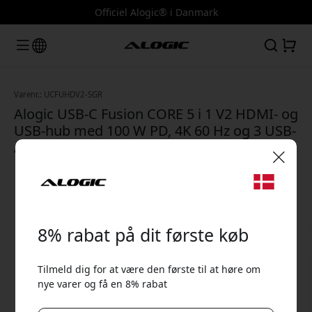
Officiel Alogic® i Danmark
Varenr.: UCFUHDV2-SGR
Alogic USB-C Fusion CORE 5 i 1 V2 HDMI- og
USB-hub med 100 W PD, 4K 60 Hz og 3 USB-
A-porte - Rumgrå
🎉 Din rabatkode:
8% rabat på dit første køb
Tilmeld dig for at være den første til at høre om
nye varer og få en 8% rabat
Brug denne kode ved kassen for at få 8% rabat.