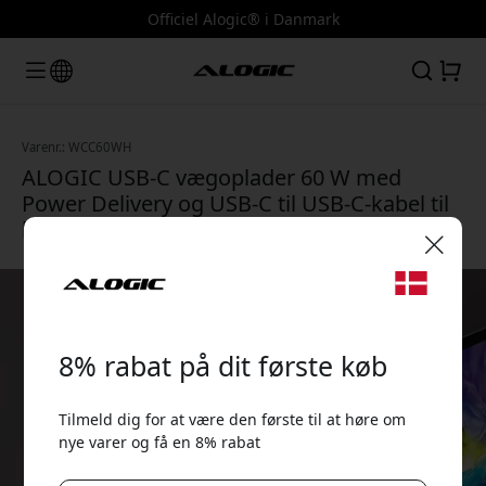
Officiel Alogic® i Danmark
Varenr.: WCC60WH
ALOGIC USB-C vægoplader 60 W med
Power Delivery og USB-C til USB-C-kabel til
laptop, tablet og mobil - Hvid
🎉 Din rabatkode:
8% rabat på dit første køb
Tilmeld dig for at være den første til at høre om
nye varer og få en 8% rabat
Brug denne kode ved kassen for at få 8% rabat.