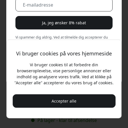
Ja, jeg ønsker 8% rabat
Vi spammer dig aldrig. Ved at tilmelde dig accepterer du
lejlighedsvise marketingmails, uddannelsesserier og
særlige tilbud.
Vi bruger cookies på vores hjemmeside
Nej, jeg vil hellere betale fuld pris.
Vi bruger cookies til at forbedre din
browseroplevelse, vise personlige annoncer eller
indhold og analysere vores trafik. Ved at klikke på
Anbefalet pris
"Accepter alle" accepterer du vores brug af cookies.
149 DKK
Accepter alle
Køb nu
På lager - klar til afsendelse