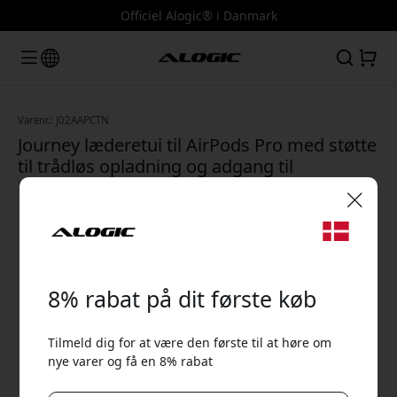
Officiel Alogic® i Danmark
Varenr.: J02AAPCTN
Journey læderetui til AirPods Pro med støtte
til trådløs opladning og adgang til
Lightning-porten - Beige farve
🎉 Din rabatkode:
8% rabat på dit første køb
Tilmeld dig for at være den første til at høre om
nye varer og få en 8% rabat
Brug denne kode ved kassen for at få 8% rabat.