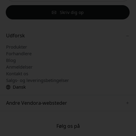
Skriv dig op
Udforsk
Produkter
Forhandlere
Blog
Anmeldelser
Kontakt os
Salgs- og leveringsbetingelser
Dansk
Andre Vendora-websteder
www.keybudz.se
www.pipetto.se
Følg os på
www.nordicsmartlight.se
www.paperlike.se