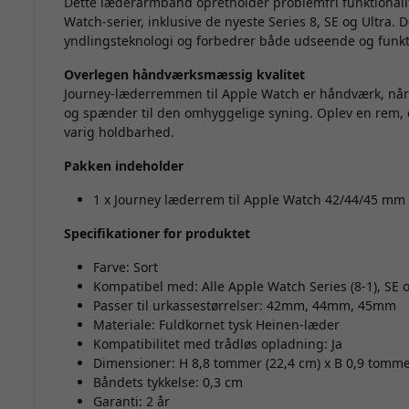
Dette læderarmbånd opretholder problemfri funktionalitet
Watch-serier, inklusive de nyeste Series 8, SE og Ultra. D
yndlingsteknologi og forbedrer både udseende og funkti
Overlegen håndværksmæssig kvalitet
Journey-læderremmen til Apple Watch er håndværk, når de
og spænder til den omhyggelige syning. Oplev en rem, d
varig holdbarhed.
Pakken indeholder
1 x Journey læderrem til Apple Watch 42/44/45 mm 
Specifikationer for produktet
Farve: Sort
Kompatibel med: Alle Apple Watch Series (8-1), SE o
Passer til urkassestørrelser: 42mm, 44mm, 45mm
Materiale: Fuldkornet tysk Heinen-læder
Kompatibilitet med trådløs opladning: Ja
Dimensioner: H 8,8 tommer (22,4 cm) x B 0,9 tommer
Båndets tykkelse: 0,3 cm
Garanti: 2 år