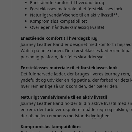
Enestående komfort til hverdagsbrug
Førsteklasses materiale til et førsteklasses look
Naturligt vandafvisende til en aktiv livsstil**.
Kompromisløs kompatibilitet
Overlegen håndværksmæssig kvalitet
Enestående komfort til hverdagsbrug
Journey Leather Band er designet med komfort i højsædet
Watch på hele dagen. Den førsteklasses læderrem tilpass
personlig pasform, der føles skræddersyet.
Førsteklasses materiale til et førsteklasses look
Det fuldnarvede læder, der bruges i vores Journey-rem
yndefuldt og udvikler en rig patina, der forbedrer dets k
hver rem er lige så unik som den, der bærer den.
Naturligt vandafvisende til en aktiv livsstil
Journey Leather Band holder til din aktive livsstil med s
en rem, der forbliver uspoleret i både regn og solskin, 
der afspejler remmens modstandsdygtighed.
Kompromisløs kompatibilitet