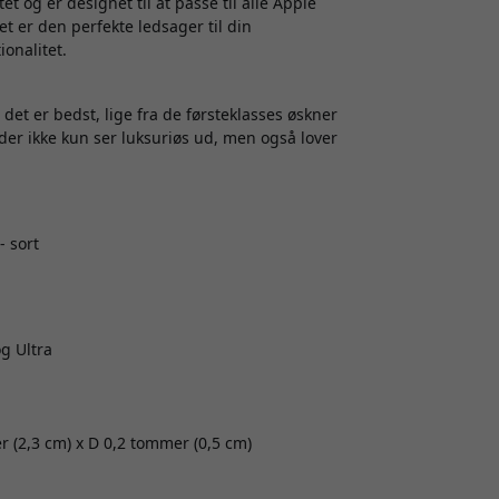
 og er designet til at passe til alle Apple
et er den perfekte ledsager til din
onalitet.
t er bedst, lige fra de førsteklasses øskner
er ikke kun ser luksuriøs ud, men også lover
- sort
g Ultra
 (2,3 cm) x D 0,2 tommer (0,5 cm)