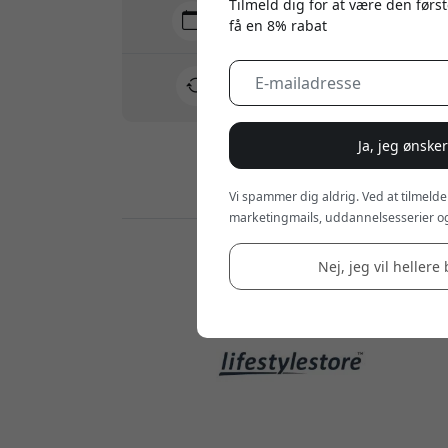
Tilmeld dig for at være den først
Levering 10-12 august
få en 8% rabat
Hurtig og sporbar levering
30 dages returret
Nem retur - intet besvær
Ja, jeg ønske
Sikre betalinger med kryptering
Vi spammer dig aldrig. Ved at tilmelde
marketingmails, uddannelsesserier og
Forhandlere:
Nej, jeg vil hellere 