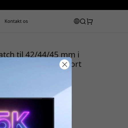
Kontakt os
tch til 42/44/45 mm i
rådløs opladning - Sort
rabatkode:
assen for at få 8% rabat.