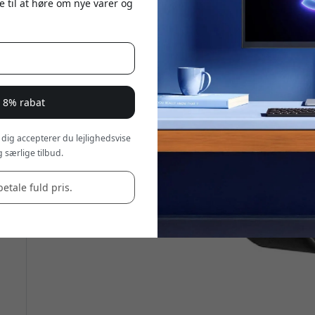
e til at høre om nye varer og
r 8% rabat
 dig accepterer du lejlighedsvise
 særlige tilbud.
betale fuld pris.