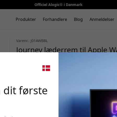
Officiel Alogic® i Danmark
Produkter
Forhandlere
Blog
Anmeldelser
Varenr.: J01AWBBL
Journey læderrem til Apple Wa
fuldnarvet Heinen-læder, til t
🎉 Din 
 dit første
Brug denne kode ved k