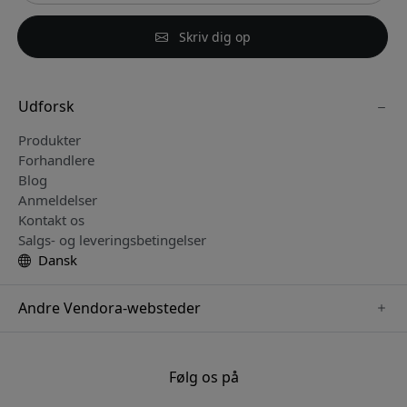
Skriv dig op
Udforsk
Produkter
Forhandlere
Blog
Anmeldelser
Kontakt os
Salgs- og leveringsbetingelser
Dansk
Andre Vendora-websteder
www.keybudz.se
www.pipetto.se
Følg os på
www.nordicsmartlight.se
www.paperlike.se