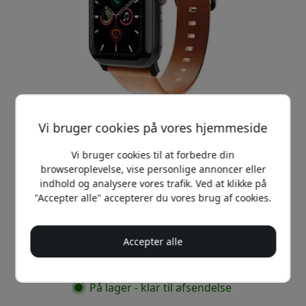
Vi bruger cookies på vores hjemmeside
Vi bruger cookies til at forbedre din
browseroplevelse, vise personlige annoncer eller
indhold og analysere vores trafik. Ved at klikke på
Anbefalet pris
"Accepter alle" accepterer du vores brug af cookies.
299 DKK
Accepter alle
Køb nu
På lager - klar til afsendelse