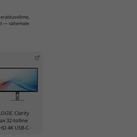
e eraldusvõime,
nkt — vähemate
LOGIC Clarity
ax 32-tolline
HD 4K USB-C-
onitor, 65 W