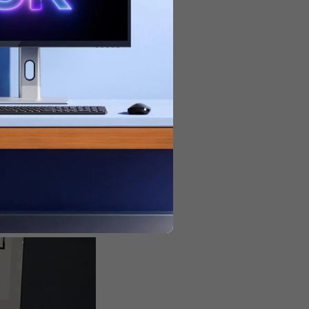
ALOGIC teha puhta,
, kontoris või
Tulemuseks on