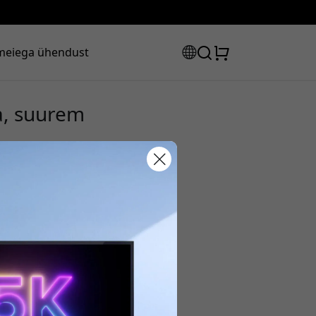
meiega ühendust
a, suurem
sooduskood:
s, et saada 8% allahindlust.