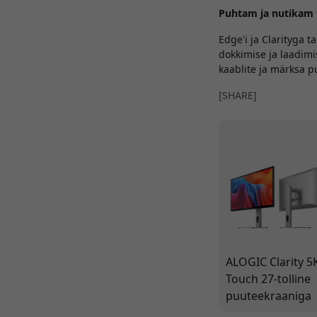
Puhtam ja nutikam 
Edge'i ja Clarityga 
dokkimise ja laadim
kaablite ja märksa 
[SHARE]
ALOGIC Clarity 5
Touch 27-tolline
puuteekraaniga
monitor 5K