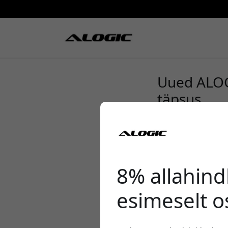
Uued ALOG
täpsus
8% allahind
esimeselt o