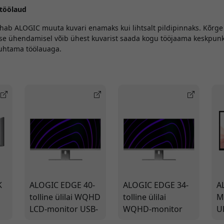
töölaud
tahab ALOGIC muuta kuvari enamaks kui lihtsalt pildipinnaks. Kõrg
ise ühendamisel võib ühest kuvarist saada kogu tööjaama keskpu
puhtama töölauaga.
K
ALOGIC EDGE 40-
ALOGIC EDGE 34-
A
tolline ülilai WQHD
tolline ülilai
M
LCD-monitor USB-
WQHD-monitor
U
C-ga, 90 W
USB-C-jaoturiga,
m