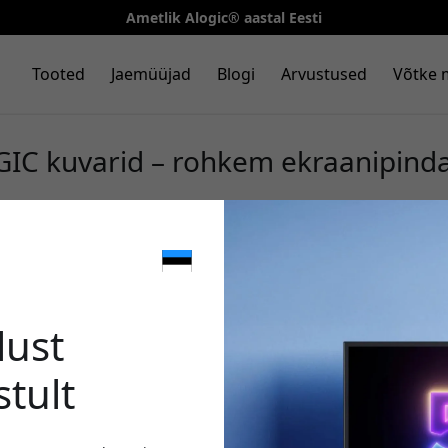
Ametlik Alogic® aastal Eesti
Tooted
Jaemüüjad
Blogi
Arvustused
Võtke 
IC kuvarid – rohkem ekraanipind
🎉 Sinu 
lust
stult
Kasuta seda koodi kassa