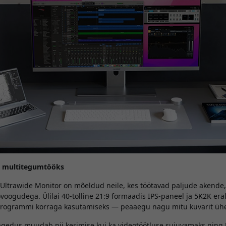
nd multitegumtööks
Ultrawide Monitor on mõeldud neile, kes töötavad paljude akende,
övoogudega. Ülilai 40-tolline 21:9 formaadis IPS-paneel ja 5K2K e
programmi korraga kasutamiseks — peaaegu nagu mitu kuvarit üh
gedus muudab nii kerimise kui ka videotöötluse sujuvamaks nin