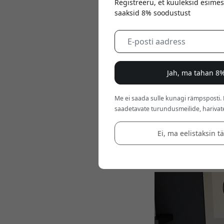
Registreeru, et kuuleksid esimes
saaksid 8% soodustust
Jah, ma tahan 8%
Mar 13, 2026
Me ei saada sulle kunagi rämpsposti.
Kui töökoht muutub,
saadetavate turundusmeilide, harivat
paindliku ja võimsa 
loomingulises stuud
Ei, ma eelistaksin t
Uued mudelid ühenda
kuvarid, mis toimiva