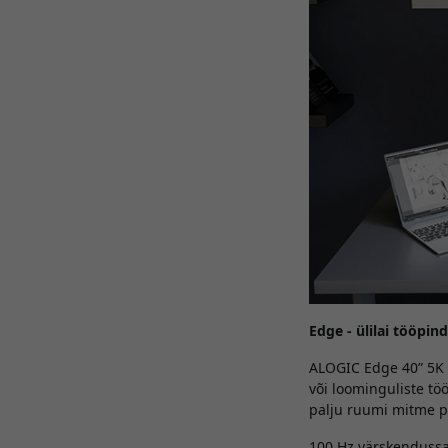
Edge - ülilai tööpi
ALOGIC Edge 40” 5K 
või loominguliste tö
palju ruumi mitme 
100 Hz värskendussa