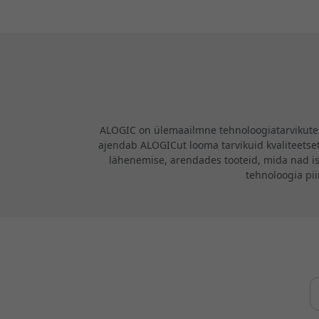
eraldusvõimega,
USB-C ja MPP 2.0
toega
loominguliste
töövoogude jaok
ALOGIC on ülemaailmne tehnoloogiatarvikute b
ajendab ALOGICut looma tarvikuid kvaliteetsete
lähenemise, arendades tooteid, mida nad i
tehnoloogia pi