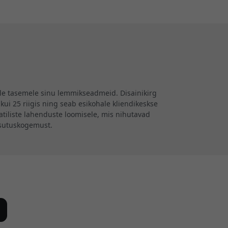
aadimisega, HDMI
1 ja DisplayPort
4
ele tasemele sinu lemmikseadmeid. Disainikirg
kui 25 riigis ning seab esikohale kliendikeskse
iliste lahenduste loomisele, mis nihutavad
asutuskogemust.