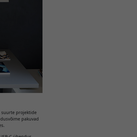
 suurte projektide
raldusvõime pakuvad
es.
g USB-C ühendus