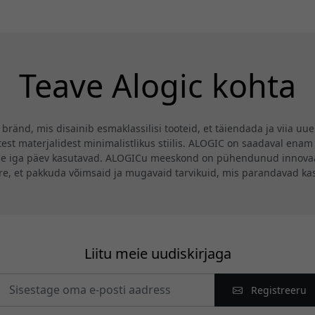
laadimise ja 3440 x
90 W
l
1440
laadimisvõimsusega
2.
eraldusvõimega
ja 100 Hz
1.
värskendussagedusega
Teave Alogic kohta
s
ränd, mis disainib esmaklassilisi tooteid, et täiendada ja viia uu
st materjalidest minimalistlikus stiilis. ALOGIC on saadaval enam 
se iga päev kasutavad. ALOGICu meeskond on pühendunud innovaat
ire, et pakkuda võimsaid ja mugavaid tarvikuid, mis parandavad k
Liitu meie uudiskirjaga
Registreeru