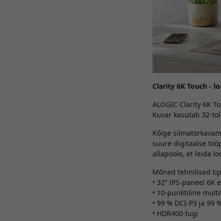
Clarity 6K Touch - 
ALOGIC Clarity 6K Tou
Kuvar kasutab 32-toll
Kõige silmatorkavam 
suure digitaalse töö
allapoole, et leida
Mõned tehnilised ti
• 32” IPS-paneel 6K
• 10-punktiline multi
• 99 % DCI-P3 ja 99
• HDR400 tugi