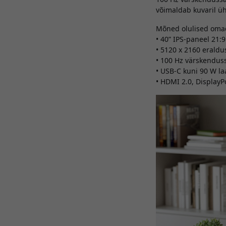
võimaldab kuvaril üh
Mõned olulised oma
• 40” IPS-paneel 21:
• 5120 x 2160 erald
• 100 Hz värskendu
• USB-C kuni 90 W l
• HDMI 2.0, DisplayP