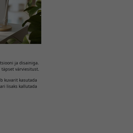
siooni ja disainiga.
 täpset värviesitust.
ab kuvarit kasutada
ri lisaks kallutada