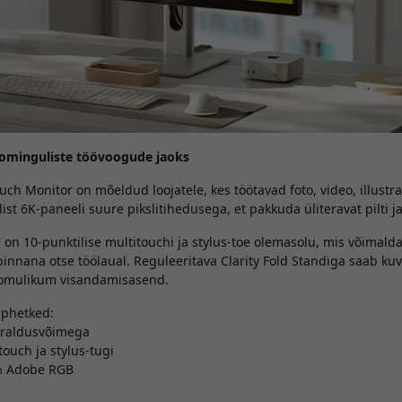
loominguliste töövoogude jaoks
ch Monitor on mõeldud loojatele, kes töötavad foto, video, illustrat
ist 6K-paneeli suure pikslitihedusega, et pakkuda üliteravat pilti ja
on 10-punktilise multitouchi ja stylus-toe olemasolu, mis võimald
pinnana otse töölaual. Reguleeritava Clarity Fold Standiga saab kuva
 loomulikum visandamisasend.
pphetked:
 eraldusvõimega
touch ja stylus-tugi
 % Adobe RGB