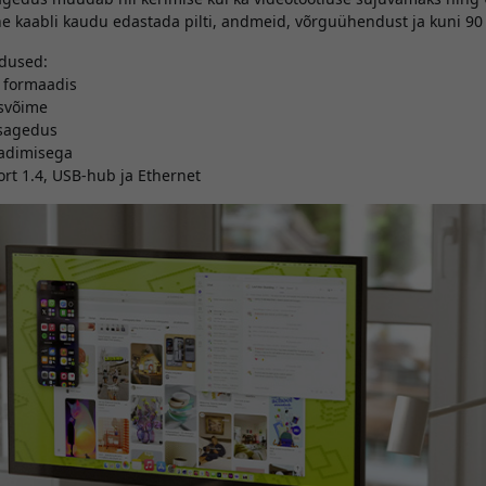
e kaabli kaudu edastada pilti, andmeid, võrguühendust ja kuni 90
dused:
9 formaadis
usvõime
ssagedus
aadimisega
ort 1.4, USB-hub ja Ethernet