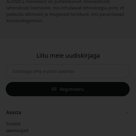
ALOGICu meeskond on pühendunud innovaatiliste
lahenduste loomisele, mis nihutavad tehnoloogia piire, et
pakkuda võimsaid ja mugavaid tarvikuid, mis parandavad
kasutuskogemust.
Liitu meie uudiskirjaga
Registreeru
Avasta
Tooted
Jaemüüjad