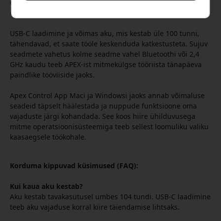
olukorras, olgu see detailne töö Photoshopis või kiire
dokumendihaldus.
USB-C laadimine ja võimas aku, mis kestab üle 100 tunni,
tähendavad, et saate tööle keskenduda katkestusteta. Sujuv
seadmete vahetus kolme seadme vahel Bluetoothi või 2,4
GHz kaudu teeb APEX-ist mitmekülgse tööriista tänapäeva
paindlike tööviiside jaoks.
Apex Control App Maci ja Windowsi jaoks annab võimaluse
seadeid täpselt häälestada ja nuppude funktsioone oma
vajaduste järgi kohandada. See koos hiire ühilduvusega
mitme operatsioonisüsteemiga teeb sellest loomuliku valiku
kaasaegsele töökohale.
Korduma kippuvad küsimused (FAQ):
Kui kaua aku kestab?
Aku kestab tavakasutusel umbes 104 tundi. USB-C laadimine
teeb aku vajaduse korral kiire täiendamise lihtsaks.