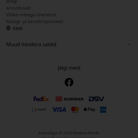
Blogi
Arvustused
Võtke meiega ühendust
Müügi- ja tarnetingimused
Eesti
Muud Vendora saidid
www.keybudz.se
www.pipetto.se
Jälgi meid
www.nordicsmartlight.se
www.paperlike.se
www.mujjo.se
www.clickandgrow.se
www.plaud.se
Autoriõigus © 2026 Vendora Nordic