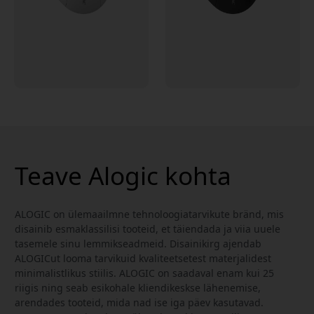
Teave Alogic kohta
ALOGIC on ülemaailmne tehnoloogiatarvikute bränd, mis
disainib esmaklassilisi tooteid, et täiendada ja viia uuele
tasemele sinu lemmikseadmeid. Disainikirg ajendab
ALOGICut looma tarvikuid kvaliteetsetest materjalidest
minimalistlikus stiilis. ALOGIC on saadaval enam kui 25
riigis ning seab esikohale kliendikeskse lähenemise,
arendades tooteid, mida nad ise iga päev kasutavad.