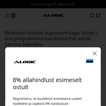
Ametlik Alogic® aastal Eesti
Bluetooth kohtub ergonoomikaga: Alogic'i
uus programmeeritav kontorihiir astub
sammu tulevikku
🎉 Sinu sooduskood:
8% allahindlust esimeselt
ostult
Registreeru, et kuuleksid esimesena uutest
Kasuta seda koodi kassas, et saada 8%
toodetest ja saaksid 8% soodustust
allahindlust.