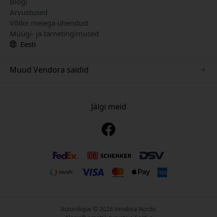
Blogi
Arvustused
Võtke meiega ühendust
Müügi- ja tarnetingimused
Eesti
Muud Vendora saidid
www.keybudz.se
www.pipetto.se
Jälgi meid
www.nordicsmartlight.se
www.paperlike.se
www.mujjo.se
www.clickandgrow.se
www.plaud.se
Autoriõigus © 2026 Vendora Nordic