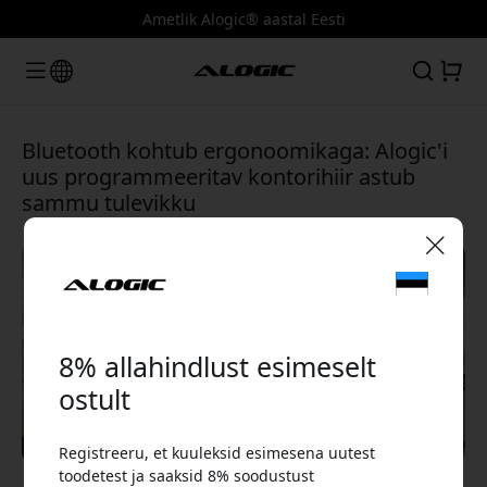
Ametlik Alogic® aastal Eesti
Bluetooth kohtub ergonoomikaga: Alogic'i
uus programmeeritav kontorihiir astub
sammu tulevikku
🎉 Sinu sooduskood:
8% allahindlust esimeselt
ostult
Registreeru, et kuuleksid esimesena uutest
Kasuta seda koodi kassas, et saada 8%
toodetest ja saaksid 8% soodustust
allahindlust.