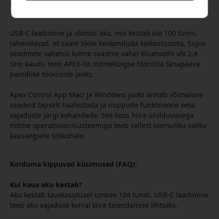
olukorras, olgu see detailne töö Photoshopis või kiire
dokumendihaldus.
USB-C laadimine ja võimas aku, mis kestab üle 100 tunni,
tähendavad, et saate tööle keskenduda katkestusteta. Sujuv
seadmete vahetus kolme seadme vahel Bluetoothi või 2,4
GHz kaudu teeb APEX-ist mitmekülgse tööriista tänapäeva
paindlike tööviiside jaoks.
Apex Control App Maci ja Windowsi jaoks annab võimaluse
seadeid täpselt häälestada ja nuppude funktsioone oma
vajaduste järgi kohandada. See koos hiire ühilduvusega
mitme operatsioonisüsteemiga teeb sellest loomuliku valiku
kaasaegsele töökohale.
Korduma kippuvad küsimused (FAQ):
Kui kaua aku kestab?
Aku kestab tavakasutusel umbes 104 tundi. USB-C laadimine
teeb aku vajaduse korral kiire täiendamise lihtsaks.