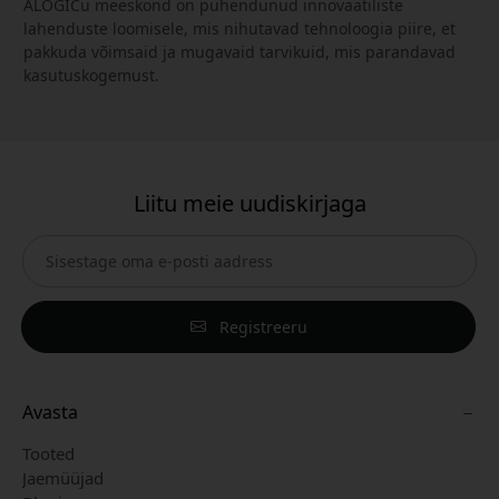
ALOGICu meeskond on pühendunud innovaatiliste
lahenduste loomisele, mis nihutavad tehnoloogia piire, et
pakkuda võimsaid ja mugavaid tarvikuid, mis parandavad
kasutuskogemust.
Liitu meie uudiskirjaga
Registreeru
Avasta
Tooted
Jaemüüjad