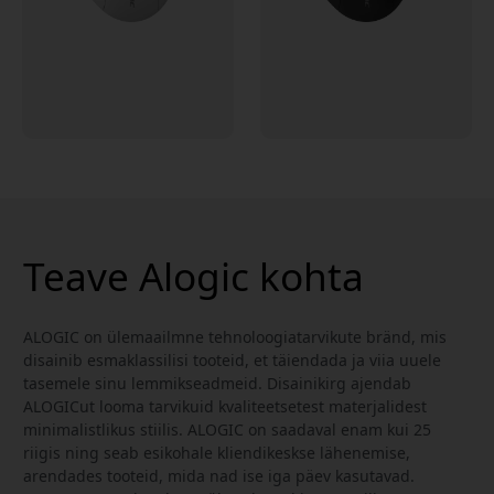
Teave Alogic kohta
ALOGIC on ülemaailmne tehnoloogiatarvikute bränd, mis
disainib esmaklassilisi tooteid, et täiendada ja viia uuele
tasemele sinu lemmikseadmeid. Disainikirg ajendab
ALOGICut looma tarvikuid kvaliteetsetest materjalidest
minimalistlikus stiilis. ALOGIC on saadaval enam kui 25
riigis ning seab esikohale kliendikeskse lähenemise,
arendades tooteid, mida nad ise iga päev kasutavad.