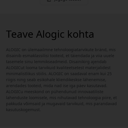
Teave Alogic kohta
ALOGIC on ülemaailmne tehnoloogiatarvikute bränd, mis
disainib esmaklassilisi tooteid, et täiendada ja viia uuele
tasemele sinu lemmikseadmeid. Disainikirg ajendab
ALOGICut looma tarvikuid kvaliteetsetest materjalidest
minimalistlikus stiilis. ALOGIC on saadaval enam kui 25
riigis ning seab esikohale kliendikeskse lähenemise,
arendades tooteid, mida nad ise iga päev kasutavad.
ALOGICu meeskond on pühendunud innovaatiliste
lahenduste loomisele, mis nihutavad tehnoloogia piire, et
pakkuda võimsaid ja mugavaid tarvikuid, mis parandavad
kasutuskogemust.