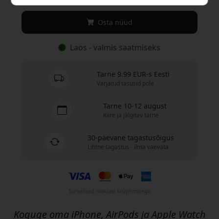
Osta nüüd
Laos - valmis saatmiseks
Tarne 9.99 EUR-s Eesti
Varjatud tasusid pole
Tarne 10-12 august
Kiire ja jälgitav tarne
30-päevane tagastusõigus
Lihtne tagastus - ilma vaevata
Turvalised maksed krüptimisega
Koguge oma iPhone, AirPods ja Apple Watch