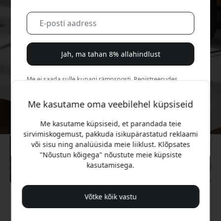
Jah, ma tahan 8% allahindlust
Me ei saada sulle kunagi rämpsposti. Registreerudes
nõustud aeg-ajalt saadetavate turundusmeilide, harivate
sarjade ja eripakkumistega.
Me kasutame oma veebilehel küpsiseid
Me kasutame küpsiseid, et parandada teie
Ei, ma eelistaksin täishinda maksta.
sirvimiskogemust, pakkuda isikupärastatud reklaami
või sisu ning analüüsida meie liiklust. Klõpsates
"Nõustun kõigega" nõustute meie küpsiste
kasutamisega.
Võtke kõik vastu
Soovitatav hind
99.99 EUR