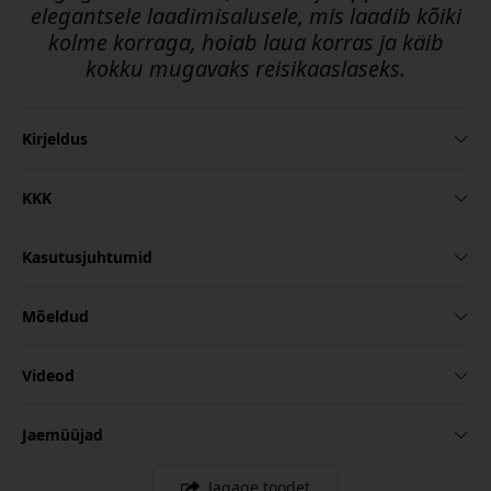
elegantsele laadimisalusele, mis laadib kõiki
kolme korraga, hoiab laua korras ja käib
kokku mugavaks reisikaaslaseks.
Kirjeldus
KKK
Kasutusjuhtumid
Mõeldud
Videod
Jaemüüjad
Jagage toodet