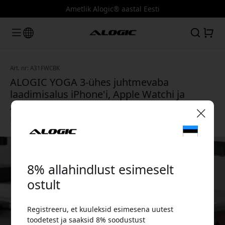
Ametlik Alogic® aastal Eesti
Art. nr: A31FWCBK
ALOGIC YOGA 3-ühes juhtmevaba
laadimisalus iPhone'i, Apple Watchi ja
AirPodsi jaoks MagSafe'iga, kompaktne ja
reisisõbralik - Must
🎉 Sinu sooduskood:
8% allahindlust esimeselt
ostult
Registreeru, et kuuleksid esimesena uutest
Kasuta seda koodi kassas, et saada 8%
toodetest ja saaksid 8% soodustust
allahindlust.